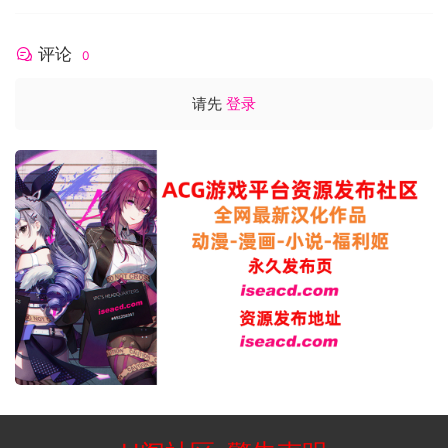
大地图只有一张，建筑物/迷宫有很多，全都是有待完善的坑
啦。
评论
0
Q.恋恋会越养越厉害吗，能打怪升级吗
A.打怪没有经验值，恋恋的经验是靠挂机时长增长的，随着养
请先
登录
的时间变长，恋恋是会越来越强啦，
但是，如果要给恋恋点技能，打怪掉落的P点还是不可或缺的
哟，所以不要养出一个高等级低能儿哟。
Q.游戏有主线剧情吗
A.你好，有的。