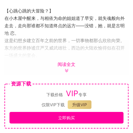
【心跳心跳的大冒险？】
在小木屋中醒来，与相依为命的姐姐道了早安，就失魂般向外
走去，走向那谁都不知道终点的远方——没错，她，就是古明
地 恋。
这是幻想乡建立百年之前的世界，一切事物都那么欣欣向荣。
东方的世界静谧庄严又威武雄壮，西边的大陆欢愉得似在召开
一场盛大的宴会。
但热闹是他们的，她，什么也没有——甚至是自己的想法。
阅读全文
她前进的步伐一刻都不停，道路在她脚下不断地向前延伸，
发现新事物，结交新朋友，完成不可思议的挑战，
资源下载
也有可能，她将改变历史的进程？建立起一个人类与妖怪和平
VIP
共处的乐园？
下载价格
专享
【这是个桌宠养成游戏！】
仅限VIP下载
升级VIP
虽然本作是以古明地 恋等人为主人公的RPG，但桌宠是本游戏
的本体，在桌面上尽情和恋恋调情吧~！
立即购买
养成！养成！养成！这是个（挂机）养成游戏！
并不会占用你太多的时间，只要你的电脑有足够的内存，但