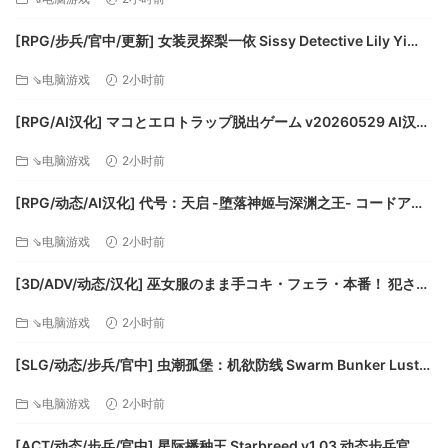
任一归零，生命值就会持续下降，
战斗完毕后要记得及时回复哦，还是说你连小怪也打不过呢？
[RPG/步兵/官中/更新] 女装灵探梨一依 Sissy Detective Lily Yi
千万不要让你的恋恋中道崩殂，死亡的经验值惩罚可是很大的
v0.52 步兵官中版 [1.67G]
⇘电脑游戏
2小时前
哟。
饱食度&饮水度是阻碍你自由行动的大敌，时时刻刻都会扣，一
[RPG/AI汉化] マコとエロトラップ脱出ゲーム v20260529 AI汉化
定要时刻紧盯并且备足余粮，可不要玩成饥荒咯。
版 [570M]
体力值代表你可以走多远，干多少事，睡眠就会持续回复，在
⇘电脑游戏
2小时前
旅途中过低会原地睡觉的哟。
[RPG/动态/AI汉化] 代号：天启 -堕落神姬与深渊之王- コードアポ
理智值大概是最没用的一个属性了，决定恋恋的战斗能力和交
カリプス -堕落の神姫と奈落の王- v1.07 AI汉化版 [2.3G]
涉姿态。
⇘电脑游戏
2小时前
【姑且算是开放世界探险】
[3D/ADV/动态/汉化] 巫女服のまま手コキ・フェラ・本番！ 犯され
无缝但又有缝的大地图，原地踏步式的开图模式，但是恋恋怎
て快楽堕ちする巫女 [シチュエーションノベルシリー
么可能在一个地方老老实实呆着！你不可能控制恋恋到哪儿去~
⇘电脑游戏
2小时前
ズ]v20260730 汉化版 [1.98G]
一切皆是随机
随机探图，随机捡到道具，随机遇敌并且——呃，战斗可不能
[SLG/动态/步兵/官中] 虫潮孤堡：机欲防线 Swarm Bunker Lust
那么随机，会死的！
Defense v1.1.0 动态步兵官中版 [3.37G]
⇘电脑游戏
2小时前
甚至还可能随机进入隙间，发现新大陆和哥伦布的蛋也说不
定。
[ACT/动态/步兵/官中] 星际播种王 Starbreed v1.03 动态步兵官中