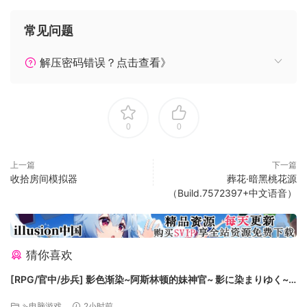
是，别让她死去！
常见问题
解压密码错误？点击查看》
0
0
上一篇
下一篇
经常注意自己的属性值
收拾房间模拟器
葬花·暗黑桃花源
（Build.7572397+中文语音）
属性包括：
生命值
饱食度
饮水度
猜你喜欢
体力值
理智值
[RPG/官中/步兵] 影色渐染~阿斯林顿的妹神官~ 影に染まりゆく~
アスリントの妹神官~ v1.3.3+存档 官中步兵版 [7.48G]
生命值会在高饱食&饮水状态下缓慢恢复，但是一旦饱食/饮水
⇘电脑游戏
2小时前