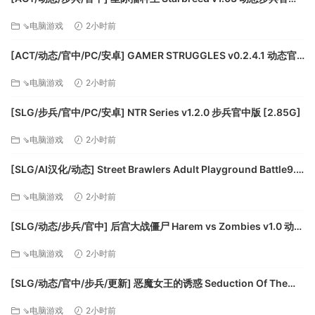
【也许能算RPG吧…】
版 [3.41G]
地图上有各式各样的NPC和怪物，一切皆可调查！一切皆可交
⇘电脑游戏
2小时前
涉！一切皆可攻击——喂不要锤那个井啦！交涉需谨慎
[ACT/动态/官中/PC/安卓] GAMER STRUGGLES v0.2.4.1 动态官
和NPC交涉时要注意自己的能力，因为还是上面那句话——你
中版 [1.38]
不可能完全控制恋恋，
⇘电脑游戏
2小时前
如果电波对不上，她随时可能在谈判桌上将敌将首级纳入囊
[SLG/步兵/官中/PC/安卓] NTR Series v1.2.0 步兵官中版 [2.85G]
中。
以及，每天记得回家吃姐姐做的饭~~
⇘电脑游戏
2小时前
【不常见问题与随便答】
Q.游戏的操作是怎样的
[SLG/AI汉化/动态] Street Brawlers Adult Playground Battle9.6
A.右侧是游戏的功能栏，想用什么功能点就是了，只不过目前
AI汉化动态版 [1.02G]
⇘电脑游戏
2小时前
一半的按钮还没实装。
菜单栏有游戏的小图标，右键小图标可以设置游戏参数和隐藏
[SLG/动态/步兵/官中] 后宫大战僵尸 Harem vs Zombies v1.0 动态
桌宠，隐藏桌宠后想要还原请双击小图标。
步兵官中版 [4.33G]
Q.游戏只有一张地图吗
⇘电脑游戏
2小时前
A.大地图上有建筑物，菜单栏中房子形状的按钮就是进入建筑
[SLG/动态/官中/步兵/更新] 恶魔女王的诱惑 Seduction Of The
物（地图界面也有这个按钮），如果没建筑物可是进不去的
Demon Queen 0.5.3.5 动态官中步兵版 [459M]
哦。
⇘电脑游戏
2小时前