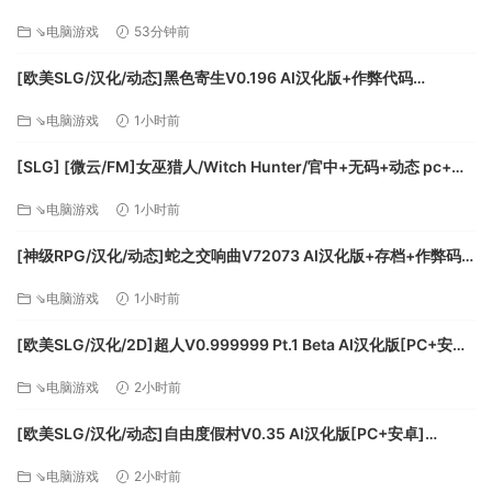
股市中每天都会被各种消息面所影响，有可能忽然一个该死的
中文版[516M]
烂新闻，害你的股票被迫停损！也有可能一个破天荒的大利多
⇘电脑游戏
53分钟前
让你直接爆富！
[欧美SLG/汉化/动态]黑色寄生V0.196 AI汉化版+作弊代码
※理财技能协助你在这惊涛汹湧的股海中，找到一盏明灯！
[FM/2.1G/百度]
完全凭运气的交易就像纯赌博一样？随着游戏进度，你将陆续
⇘电脑游戏
1小时前
解锁「理财技能」。创立财商社团招募会员、发动会员们集中
[SLG] [微云/FM]女巫猎人/Witch Hunter/官中+无码+动态 pc+安
炒作某一档股票再去「割韭菜」；
卓+mac [13.3G]
或是化身主力，直接决定当日走向是多还是空…
⇘电脑游戏
1小时前
充满乐趣与实用性的的技能，让你的游戏过程变得更加妙趣横
生！
[神级RPG/汉化/动态]蛇之交响曲V72073 AI汉化版+存档+作弊码
※完整回顾
[更新][PC+安卓][FM/8.1G/百度]
⇘电脑游戏
1小时前
游戏中每次通关，都可以随时在主接口中回顾妹子精美生动的
CG。每一张都是重金礼聘大手绘制
[欧美SLG/汉化/2D]超人V0.999999 Pt.1 Beta AI汉化版[PC+安卓]
[FM/7.6G/百度]
⇘电脑游戏
2小时前
[欧美SLG/汉化/动态]自由度假村V0.35 AI汉化版[PC+安卓]
[FM/1.8G/百度]
⇘电脑游戏
2小时前