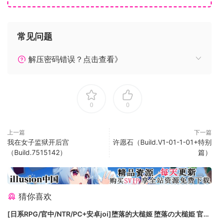
【游戏特色】
常见问题
※场景全语音！
游戏中所有场景，妹子们都有全语音的演绎，带来视觉与听觉
解压密码错误？点击查看》
的双重享受！请尽情体验妹子们吧！
※前所未有，股市交易玩法的游戏！
玩家在游戏中可以购买七大类股的股票，以及买卖大盘指数的
期货，并可进行各式各样的投资。股息、保证金、手续费、证
0
0
交税、新仓、平仓、转仓、断头、停利与停损…等机制，完全模
拟真实世界的期货交易，
上一篇
下一篇
但将生冷令人害怕的复杂操作模式简单化，靠着鼠标左点右
我在女子监狱开后宫
许愿石（Build.V1-01-1-01+特别
点，你也能轻松成为股市大师。
（Build.7515142）
篇）
※并非一昧乱买，而是策略性的交易
玩股票，最重要的就是不可与趋势做对。游戏中有时间系统，
每一天的趋势都可能会改变，根据大盘数字跳动的节奏，来判
猜你喜欢
断当前的趋势是涨还是跌，决定要买多还是卖空。
※趣味横生且荒腔走板的逗趣新闻
[日系RPG/官中/NTR/PC+安卓joi]堕落的大槌姬 堕落の大槌姫 官方