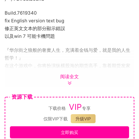
Build.7619340
fix English version text bug
修正英文文本的部分顯示錯誤
以及win 7 可能卡機問題
『华尔街之狼般的奢糜人生，充满着金钱与爱，就是我的人生
哲学！』
在这个游戏中，你将扮演纵横股海的期货高手，靠着期货发家
致富，享受着被众多美女环绕的日常生活。
阅读全文
资源下载
VIP
下载价格
专享
仅限VIP下载
升级VIP
立即购买