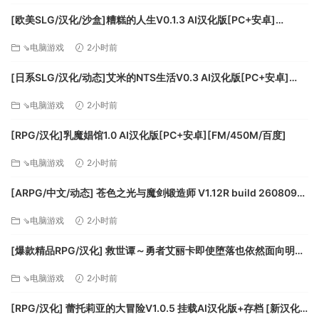
[欧美SLG/汉化/沙盒]糟糕的人生V0.1.3 AI汉化版[PC+安卓]
[FM/7.7G/百度]
⇘电脑游戏
2小时前
[日系SLG/汉化/动态]艾米的NTS生活V0.3 AI汉化版[PC+安卓]
※精致剧情，可爱立绘，文字与CG
[FM/1.5G/百度]
游戏中每一个妹子，都会有好几段专属剧情，而不是没头没脑
⇘电脑游戏
2小时前
见面一秒就合体。逗趣的文字与生动的立绘，为您带来满满的
[RPG/汉化]乳魔娼馆1.0 AI汉化版[PC+安卓][FM/450M/百度]
带入感，过程中的细腻描述，
※全程鼠标，一键操作
⇘电脑游戏
2小时前
[ARPG/中文/动态] 苍色之光与魔剑锻造师 V1.12R build 26080901
官方中文正式步兵版+存档 [大更新/追加内容] [FM/3.3G/百度]
⇘电脑游戏
2小时前
[爆款精品RPG/汉化] 救世谭～勇者艾丽卡即使堕落也依然面向明天
～V1.03 挂载AI汉化版+存档 [更新] [FM/2.4G/百度]
⇘电脑游戏
2小时前
[RPG/汉化] 蕾托莉亚的大冒险V1.0.5 挂载AI汉化版+存档 [新汉化]