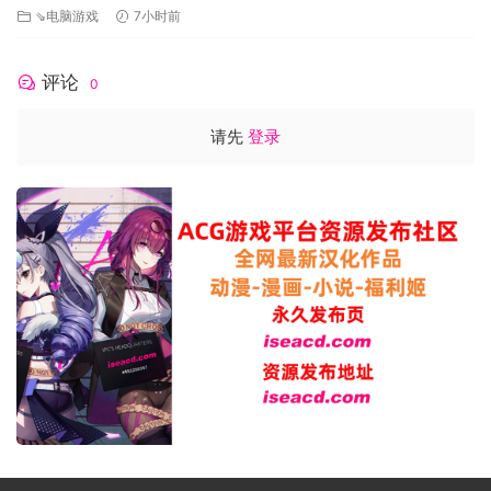
⇘电脑游戏
7小时前
评论
0
请先
登录