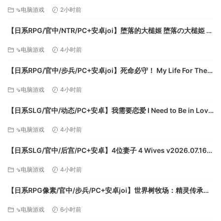
Harem Just NTR Ep.3 Full 官方中文步兵版【6.10G】
⇘电脑游戏
2小时前
暴毙）。
【日系RPG/官中/NTR/PC+安卓joi】堕落的大槌姬 堕落の大槌姫 官
方中文版【516M】
⇘电脑游戏
4小时前
【日系RPG/官中/步兵/PC+安卓joi】死命必守！ My Life For Thee!
命に代えてもお守りします！ 官方中文步兵版【1.68G/CV】
⇘电脑游戏
4小时前
【日系SLG/官中/动态/PC+安卓】我需要恋爱 I Need to Be in Love
v1.6.4 EA 官方中文版【5.95G】
⇘电脑游戏
4小时前
【日系SLG/官中/后宫/PC+安卓】4位妻子 4 Wives v2026.07.16
官方中文版【1.72G】
⇘电脑游戏
4小时前
【日系RPG像素/官中/步兵/PC+安卓joi】世界树牧场：精灵传承
World Tree Ranch: Elven Legacy ハラマセノーカ～エルフハーレ
⇘电脑游戏
6小时前
ムと世界樹の牧場～ 官方中文步兵版【1.26G】