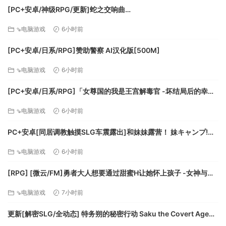
[PC+安卓/神级RPG/更新]蛇之交响曲
Symphony_of_the_Serpent-.72073 AI汉化版[9.3G]
⇘电脑游戏
6小时前
[PC+安卓/日系/RPG]赞助警察 AI汉化版[500M]
⇘电脑游戏
6小时前
[PC+安卓/日系/RPG]「女尊国的我是王宫解毒官 -坏结局后的幸福
世界- 解毒大作战」 AI汉化版[1.4G]
⇘电脑游戏
6小时前
PC+安卓[同居调教触摸SLG车震露出]和妹妹露营！ 妹キャンプ!
v1.1内嵌AI汉化+作弊码[1G]百度/迅雷/UC/夸克
⇘电脑游戏
6小时前
[RPG] [微云/FM]勇者大人想要通过甜蜜H让她怀上孩子 -女神与淫
魔的二重奏-/AI汉化 pc [417m]
⇘电脑游戏
7小时前
更新[解密SLG/全动态] 特务朔的秘密行动 Saku the Covert Agent
v26.07.03 官中步兵版+存档 [1.0G][百度]