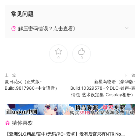
灵石
常见问题
考验自己的运营水平的时候到了
存灵石吃利息，收益最大化？
解压密码错误？点击查看》
用灵石突破境界，开格子，抽高级法宝？
搜（D）法宝，快速提升战力？
0
0
上一篇
下一篇
夏日花火（正式版-
新星岛物语（豪华版-
Build.9817980+中文语音）
Build.10329578+全DLC-铃声-表
情包-艺术设定集-Cosplay相册）
猜你喜欢
功法、丹药、符箓
风险与收益并存，拖到自己真正变强的那一刻。
【亚洲SLG精品/官中/无码/PC+安卓】没有后宫只有NTR No
胡了感觉不够打？可用符箓提升这场游戏的难度和收益（小心