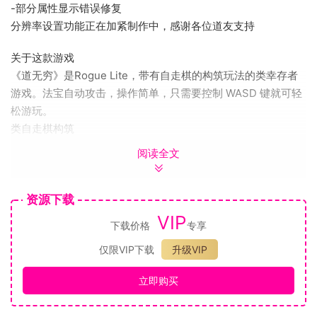
-部分属性显示错误修复
分辨率设置功能正在加紧制作中，感谢各位道友支持
关于这款游戏
《道无穷》是Rogue Lite，带有自走棋的构筑玩法的类幸存者
游戏。法宝自动攻击，操作简单，只需要控制 WASD 键就可轻
松游玩。
类自走棋构筑
法宝三合一，升星，凑羁绊，构筑出一套自己战斗方式。
阅读全文
超过60种法宝和20种羁绊可供选择，更具可玩性，深度。
资源下载
VIP
下载价格
专享
仅限VIP下载
升级VIP
立即购买