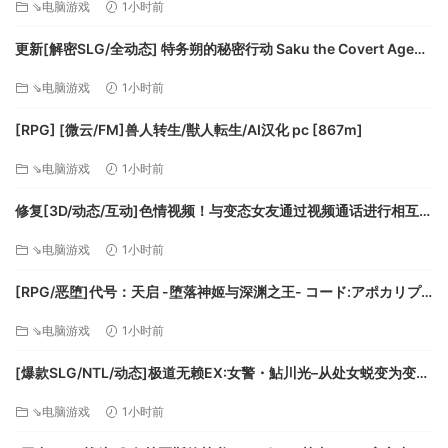
⇘电脑游戏
1小时前
原本隶属于鉴识课，所以有关鉴识的技术流都会。
只是因为极度怕生，所以她完全不想和其他人有所接触，甚至
更新[解密SLG/全动态] 特务朔的秘密行动 Saku the Covert Agent
还会刻意逃避与人的交流。
v26.07.03 官中步兵版+存档 [1.0G][百度]
来到十三课后也是一样，除了上下班时的打招呼外，几乎都不
⇘电脑游戏
1小时前
说话。
[RPG] [微云/FM]兽人转生/獣人転生/AI汉化 pc [867m]
⇘电脑游戏
1小时前
修复[3D/动态/互动]色情视频！与变态女友通过视频通话进行相互自
慰性活 v24.12.04 AI汉化去码[百度]
⇘电脑游戏
1小时前
[RPG/恶堕]代号：天启 -堕落神姬与深渊之王- コード:アポカリプ
ス -堕落の神姫と奈落の王- v1.07AI汉化 [PC+安卓mtool][百度]
⇘电脑游戏
1小时前
隶属十三课的精灵新手刑警。
与卢卡组成搭档后已经过了一年，已经在某种程度上习惯了搜
[爆款SLG/NTL/动态]极道无赖EX:女警・鮎川光–从处女蜕变为变态
查。
的分岔路 v1.2.0官方中文版[PC+安卓盖世][百度]
只是少根筋的部分还是没变，至今还是会犯些小失误。
⇘电脑游戏
1小时前
能用精灵特有的风系魔术协助搜查。