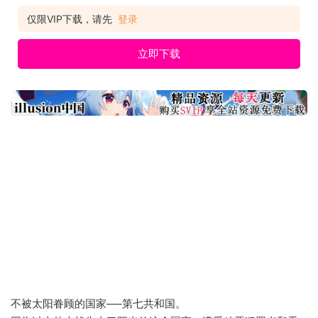
警察中棘手、问题人物聚集的十三课（通称：箱角）。 在没有重
大案件的日子裡，卢卡私底下对过去发生的“教团事件”进行搜
仅限VIP下载，请先
登录
查。 某一天，加入了十三课的新成员让搜查出现曙光。 警察组
织内流传著一个可疑的传闻，存在本身就
立即下载
不被太阳眷顾的国家──第七共和国。