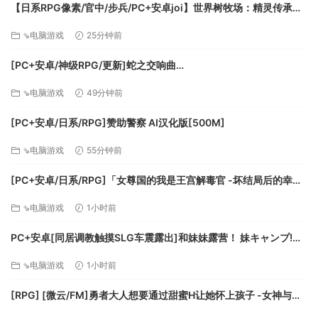
【日系RPG像素/官中/步兵/PC+安卓joi】世界树牧场：精灵传承
World Tree Ranch: Elven Legacy ハラマセノーカ～エルフハーレ
⇘电脑游戏
25分钟前
ムと世界樹の牧場～ 官方中文步兵版【1.26G】
[PC+安卓/神级RPG/更新]蛇之交响曲
Symphony_of_the_Serpent-.72073 AI汉化版[9.3G]
⇘电脑游戏
49分钟前
警察厅附近的咖啡厅「Love & Peace」里的人气店员。
因为她的殷勤与好身材，警察内部有很多隐性粉丝。
[PC+安卓/日系/RPG]赞助警察 AI汉化版[500M]
性格开朗的她跟谁都能无话不谈，所以交流的范围很广泛。
因为咖啡厅的地理位置，让她很容易得知有关警察的资讯。
⇘电脑游戏
55分钟前
[PC+安卓/日系/RPG]「女尊国的我是王宫解毒官 -坏结局后的幸福
世界- 解毒大作战」 AI汉化版[1.4G]
⇘电脑游戏
1小时前
PC+安卓[同居调教触摸SLG车震露出]和妹妹露营！ 妹キャンプ!
v1.1内嵌AI汉化+作弊码[1G]百度/迅雷/UC/夸克
⇘电脑游戏
1小时前
[RPG] [微云/FM]勇者大人想要通过甜蜜H让她怀上孩子 -女神与淫
后来被调到十三课的刑警。
魔的二重奏-/AI汉化 pc [417m]