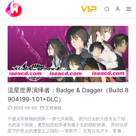
流星世界演绎者：Badge & Dagger（Build.8
904199-1.01+DLC）
2025-05-03
正经游戏
不被太阳眷顾的国家──第七共和国。 因为过去的大战失去了阳
光的这个国家，遭受凶恶犯罪者和看不见的阴影肆虐。 而对抗罪
恶守护民众的便是正义组织──警察厅。 主角日流卢卡，隶属于