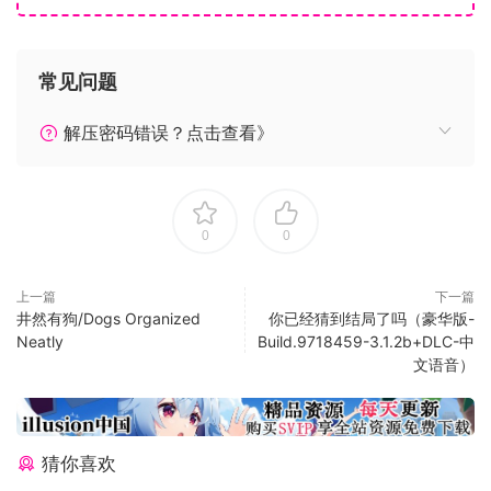
常见问题
解压密码错误？点击查看》
隶属警察厅一课的女警官。
0
0
虽然有点正经过头的倾向，但是位有礼貌的文静女性。
对于虽然隶属于垃圾堆十三课，却与生田看似亲昵的卢卡抱有
上一篇
下一篇
敌对意识。
井然有狗/Dogs Organized
你已经猜到结局了吗（豪华版-
Neatly
Build.9718459-3.1.2b+DLC-中
身为一名警察，冬美将遵守组织规范一事看得很重要，
文语音）
但却因为一起亲人被卷入的案件，而第一次参与了几乎快违反
规矩的搜查。
猜你喜欢