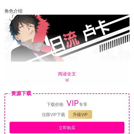
角色介绍
自从在教团事件中痛失上司之后，卢卡近十年来都不怎么重视
阅读全文
自己刑警的工作。
大约在一年多前，卢卡与新手刑警克拉丽丝组成了搭档，
资源下载
并且在一次搜查行动中，意外遇见了与自己有过节的A级犯罪者
VIP
琳达。
下载价格
专享
从那之后，卢卡就很常依循着从琳达身上获得的情报，
仅限VIP下载
升级VIP
瞒着克拉丽丝单独行动……
身为力量强大到无法控制的操冰能力者，卢卡每天都在抑制着
立即购买
自己的能力。