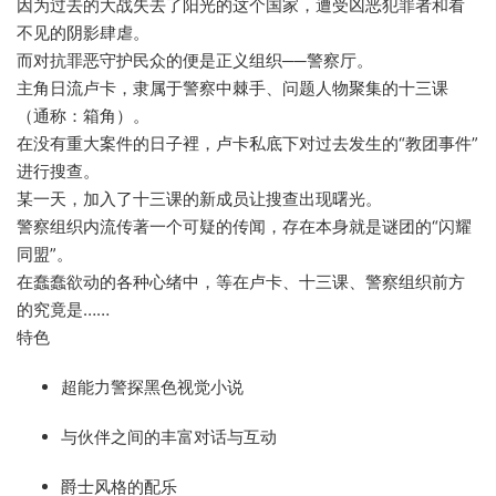
因为过去的大战失去了阳光的这个国家，遭受凶恶犯罪者和看
不见的阴影肆虐。
而对抗罪恶守护民众的便是正义组织──警察厅。
主角日流卢卡，隶属于警察中棘手、问题人物聚集的十三课
（通称：箱角）。
在没有重大案件的日子裡，卢卡私底下对过去发生的“教团事件”
进行搜查。
某一天，加入了十三课的新成员让搜查出现曙光。
警察组织内流传著一个可疑的传闻，存在本身就是谜团的“闪耀
同盟”。
在蠢蠢欲动的各种心绪中，等在卢卡、十三课、警察组织前方
的究竟是……
特色
超能力警探黑色视觉小说
与伙伴之间的丰富对话与互动
爵士风格的配乐