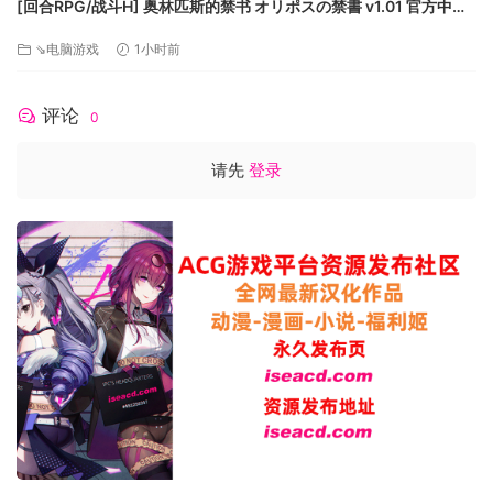
[回合RPG/战斗H] 奥林匹斯的禁书 オリポスの禁書 v1.01 官方中文
步兵版[PC+安卓joi][百度]
⇘电脑游戏
1小时前
评论
0
请先
登录
从格诺姆逃亡到这里的公主。
在被来自祖国的追兵追赶时，得到了卢卡一伙人的帮助。
击退追兵、在一定程度上获得安定的她为了谋生与自保，现在
在警察厅里的食堂打工。
因为梅尔的温柔与认真，食堂的大妈与来食堂的警官都很喜欢
她。