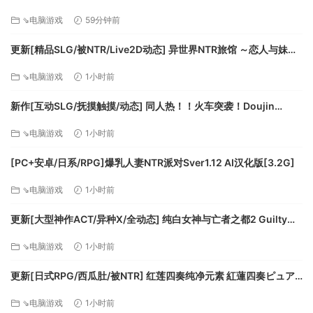
比以往更易察觉的视觉效果，你会发现什么秘密？
v1.0k AI汉化版+全回想存档 [770M][百度]
无所不包
⇘电脑游戏
59分钟前
《纪念碑谷：全景版》是集《纪念碑谷》内容之大成——包含
更新[精品SLG/被NTR/Live2D动态] 异世界NTR旅馆 ～恋人与妹妹
所有章节、附加内容和 DLC，让它成为你值得收藏的终极游
在不知不觉间被夺走～ [异旅]v1.46 官中版+存档 [3.80G][百度]
戏。受极简主义 3D 设计、视觉错位和全球各地古代建筑的启
⇘电脑游戏
1小时前
发，每座纪念碑都是一个独特的、手工精心制作的世界，供你
新作[互动SLG/抚摸触摸/动态] 同人热！！火车突袭！Doujin
探索。
Fever!! Train Assault! ver1.0.3 生肉版 [550M][百度]
全景合集现已推出
⇘电脑游戏
1小时前
《纪念碑谷：全景版和纪念碑谷 2：全景版》均以专享捆绑价格
提供（在 Steam 一起购买时）。 全景合集是玩《纪念碑谷》系
[PC+安卓/日系/RPG]爆乳人妻NTR派对Sver1.12 AI汉化版[3.2G]
列的最佳方式——它包括所有章节和 DLC 内容。
⇘电脑游戏
1小时前
Ustwo games 是自豪的独立开发者，屡获殊荣的《纪念碑谷》
系列、《Land’s End》、《Assemble with Care》和《Alba: A
更新[大型神作ACT/异种X/全动态] 纯白女神与亡者之都2 Guilty
Wildlife Adventure》是我们的知名作品。 与沉默公主艾达一
Hell2 v0.57C 官中版+付费包*2+存档 [13.70G][百度]
起踏上宽恕之旅，穿越不可能的幻境，解开虚幻的谜题。操纵
⇘电脑游戏
1小时前
纪念碑，创造不断延展的路径来探索新的、超现实神秘世界，
更新[日式RPG/西瓜肚/被NTR] 红莲四奏纯净元素 紅蓮四奏ピュア
体验这款发人沉思，让人平静的益智游戏。
エレメンツ Ver1.0.11 AI汉化版+全回想存档 [4.50G][百度]
⇘电脑游戏
1小时前