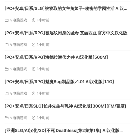
在《纪念碑谷 2》中，感知与现实碰撞，广受好评的《纪念碑
谷》游戏大气回归。探索，成长和引导 Ro 和她的孩子穿越一个
[PC+安卓/日系/SLG]被寝取的女主角姬子-秘密的学园性活 AI汉化
神奇而动人的世界。
版[1.2G]
⇘电脑游戏
1小时前
[PC+安卓/日系/RPG]被淫纹附身的圣母 艾丽西亚 官方中文汉化版
[3.2G]
⇘电脑游戏
1小时前
[PC+安卓/日系/RPG]海德拉潜伏之井 AI汉化版[500M]
在了解“神圣几何”的秘密中，探索梦幻般的路径和令人愉快的谜
⇘电脑游戏
1小时前
题。在这个沉思而平静的益智游戏中，跟随 Ro 享受她在成为母
亲的旅程中的感人故事。操纵纪念碑，扩展路径来探索新的、
[PC+安卓/日系/RPG]魅魔Bug制品版v1.01 AI汉化版[1.1G]
超现实神秘世界，重新发现独立精神。
获奖游戏系列回归
⇘电脑游戏
1小时前
欢迎回到《纪念碑谷 2》中神奇而神秘的纪念碑世界，这是广受
[PC+安卓/日系SLG]长井先生与乳神 AI汉化版[300M][FM/百度]
好评的《纪念碑谷》系列游戏的优秀续作。《纪念碑谷 2》拥有
全新的环境和谜题供您探索，为您带来一种超现实而美丽的游
⇘电脑游戏
1小时前
戏体验，受视觉错位启发而生的独特艺术风格，让玩家全程拥
有敬畏之感。
[亚洲SLG/AI汉化/3D]不死 Deathless[第2集第1集] AI汉化版