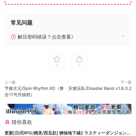
的不可能。
现代经典来到 PC 端
在这个屡获殊荣的游戏中，利用视觉错位解决棘手但令人心满
常见问题
意足的谜题。探索场景，发现没有你的帮助就不可能完成的路
径。
解压密码错误？点击查看》
在前进的路途中，发现美丽的建筑，通过推、拉、点击、升
高、降低等操作来改变环境。
艾达在这个世界上并不孤单，你需要用你的智慧打败那些阻碍
艾达寻求宽恕的神秘乌鸦人。
0
0
简单探索
点击来操纵整个美丽的世界，一切都是为了营造独一无二的 PC
上一篇
下一篇
游戏体验。《纪念碑谷》专为全年龄段和各经验水平的玩家设
节奏次元/Spin Rhythm XD（整
灾难乐队/Disaster Band v1.8.0.2
计，让玩家可以探索不断变化的环境，在游戏中改变风景和给
合17号升级档）
人视觉震撼的景观。每个人都应该能够接受、享受并完成艾达
的旅程。要玩纪念碑谷，这是最丰富、最好的方式。
重构美丽
猜你喜欢
无论是在全高清屏幕、电视还是 21:9 超宽显示器上播放，《纪
念碑谷》都是令人惊叹的全屏全景艺术佳品，美丽远胜以往。
更新[日式RPG/精灵/西瓜肚] 锈蚀地下城2 ラスティーダンジョン2