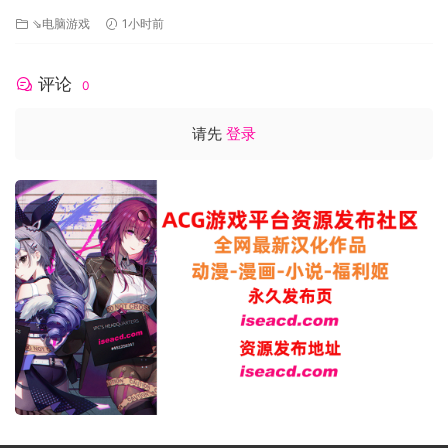
在您享受 Ro 和她孩子的冒险之旅中，总有令人兴奋和神秘的机
[PC+安卓/1.73G/更新][FM/百度]
⇘电脑游戏
1小时前
关等您解锁，总有新朋友待您结识。
独特之美
《纪念碑谷 2》是《纪念碑谷》系列游戏的优秀续作，在完全独
评论
0
立的冒险中带你回到充满神秘惊奇建筑的世界。无需玩过原版
《纪念碑谷》，你也可以享受这种体验。该游戏具有全新的世
请先
登录
界和独特的谜题供您探索。
轻松游戏
点击并拖动来重塑世界，帮助 Ro 和她的孩子探索令人惊叹但不
可能的区域。旨在让每个人都能轻松上手、享受和完成。要玩
《纪念碑谷 2》，《纪念碑谷 2：全景版》是最丰富、最好的方
式。
新的游戏方式
通过为 PC 重新设计的全新控制方案，您能够以独特的触控方
式与纪念碑谷的世界互动。结合专为全高清和超宽显示器设计
的全新全景游戏方式，《纪念碑谷 2》比以往任何时候都更加震
撼和美丽。
无所不包