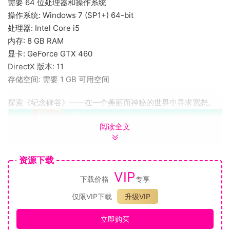
需要 64 位处理器和操作系统
操作系统: Windows 7 (SP1+) 64-bit
处理器: Intel Core i5
内存: 8 GB RAM
显卡: GeForce GTX 460
DirectX 版本: 11
存储空间: 需要 1 GB 可用空间
探索《纪念碑谷》——在一个美丽而神秘的世界中寻求宽恕。
阅读全文
资源下载
VIP
下载价格
专享
与沉默公主艾达一起踏上宽恕之旅，穿越不可能的幻境，解开
虚幻的谜题。操纵纪念碑，创造不断延展的路径来探索新的、
仅限VIP下载
升级VIP
超现实神秘世界，体验这款发人沉思，让人平静的益智游戏。
步入全新的纪念碑谷扩展世界：全景版——体验比以往更有趣
立即购买