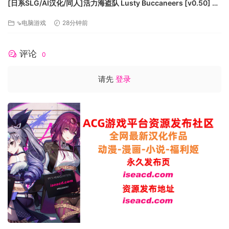
[日系SLG/AI汉化/同人]活力海盗队 Lusty Buccaneers [v0.50] AI
汉化版[PC+安卓/609M/更新][FM/百度]
⇘电脑游戏
28分钟前
评论
0
请先
登录