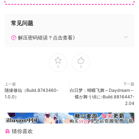
修破洞，发射大炮。这些尽责的战士十分荣幸为你分忧，以便
你能更好地统筹大局。要知道，战士的肩膀才是最坚固的城
常见问题
墙。
解压密码错误？点击查看》
一步步地解放占领区，获得奖励盾章，解锁新的岗哨和技能。
0
0
如果失败了没有关系，或许改变策略，选择不一样的加点方式
就能克敌制胜。
上一篇
下一篇
随缘修仙（Build.8743460-
白日梦：蝴蝶飞舞～Daydream～
1.0.0）
蝶が舞う頃に-Build.8816447-
2.04
猜你喜欢