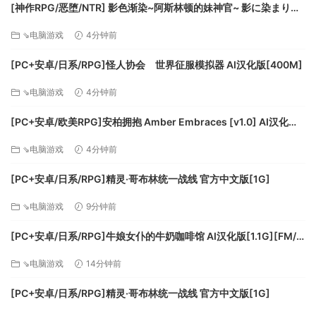
[神作RPG/恶堕/NTR] 影色渐染~阿斯林顿的妹神官~ 影に染まりゆ
く~アスリントの妹神官~v1.3.3+DLC Steam官中步兵版+全回想存
⇘电脑游戏
4分钟前
档 [PC+安卓]+joi黑条补丁 [补丁]
[PC+安卓/日系/RPG]怪人协会 世界征服模拟器 AI汉化版[400M]
⇘电脑游戏
4分钟前
[PC+安卓/欧美RPG]安柏拥抱 Amber Embraces [v1.0] AI汉化版
[900M]
⇘电脑游戏
4分钟前
[PC+安卓/日系/RPG]精灵·哥布林统一战线 官方中文版[1G]
⇘电脑游戏
9分钟前
[PC+安卓/日系/RPG]牛娘女仆的牛奶咖啡馆 AI汉化版[1.1G][FM/
百度]
⇘电脑游戏
14分钟前
[PC+安卓/日系/RPG]精灵·哥布林统一战线 官方中文版[1G]