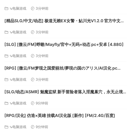
兵版+存档 [更新] [FM/3.4G/百度]
因为游戏性的考虑，本作部分内容和剧情独立与原作之外，并
⇘电脑游戏
3分钟前
不需要“熟读原作”也可以游玩，并加入了自己对东方世界观的理
解。
[精品SLG/中文/动态] 极道无赖EX女警・鮎川光V1.2.0 官方中文版
我们依然努力还原了原作中的一些设定和梗，希望大家会心一
+存档 [更新安卓] [PC+安卓] [FM/3.4G/百度]
⇘电脑游戏
3分钟前
笑。
如果大家喜欢我们的游戏，也想要更多的了解东方Project的故
[SLG] [微云/FM]蜉蝣/Mayfly/官中+无码+动态 pc+安卓 [4.88G]
事，可以多多支持原作。
⇘电脑游戏
3分钟前
[RPG] [微云/FM梦现之国爱丽丝/夢現の国のアリス/AI汉化 pc
[864m]
⇘电脑游戏
3分钟前
[SLG/动态/ASMR] 魅魔监狱 新手冒险者落入淫魔巢穴，永无止境
地接受无限榨精的故事+动画版 [新作] [FM/3G/百度]
⇘电脑游戏
9分钟前
[RPG/汉化] 仿造×英雄 挂载AI汉化版 [新作] [FM/2.4G/百度]
⇘电脑游戏
9分钟前