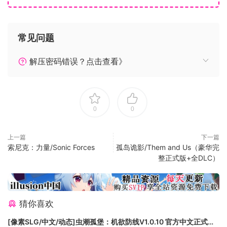
的同时，保留住2D小人的可爱萌萌手绘感~~并且感觉主角搬动
其他小人的样子非常可爱好玩。（当然最重要的！还可以省
钱！）
常见问题
多样的关卡，种类繁多的敌人，友军部队
主线剧情关卡+支线关卡+挑战模式，满足各种玩家的挑战需
解压密码错误？点击查看》
求！
60种以上的敌人，拥有不同的属性和多样的技能，想尽办法突
破你的防线。
0
0
15种以上友军战斗单位，有各自的特点，随着升级解锁独特的
技能和效果。
游历幻想乡
上一篇
下一篇
索尼克：力量/Sonic Forces
孤岛诡影/Them and Us（豪华完
每个战斗场景都是精心设计，博丽神社，魔法森林，人间之
整正式版+全DLC）
里，雾之湖，红魔馆，九天瀑布，守矢神社。。。。等等等等
只是欣赏一下风景都足够快乐了吧！
东方Project同人游戏
这是一个东方Project同人游戏，原作ZUN，由MyACG Studio
猜你喜欢
开发。我们是为了我们所热爱的独立游戏社区而开发的这个游
[像素SLG/中文/动态]虫潮孤堡：机欲防线V1.0.10 官方中文正式步
戏，而不仅仅是经济的收入。