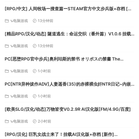
[RPG/中文] 人间牧场ー搜查篇ーSTEAM官方中文步兵版+存档 [新
作] [FM/1.4G/百度]
⇘电脑游戏
13分钟前
[精品RPG/汉化/动态] 隧道逃生：命运交织（番外篇）V1.0.6 挂载
AI汉化正式版+DLC+存档 [更新] [FM/3.8G/百度]
⇘电脑游戏
13分钟前
PC[恶堕RPG官中步兵]奥利珀斯的禁书 オリポスの禁書 The
Forbidden Tomes of Olipos v1.01+全CG存档[1.5G]百度/迅
⇘电脑游戏
1小时前
雷/UC
PC[NTR异种拔作ADV]人妻遥香(35)的赤裸裸虫奸NTR日记~内嵌
AI汉化+全CG存档~人妻遥香(35)の赤裸々蟲○寝取られダイアリー
⇘电脑游戏
1小时前
[500M]百度/迅雷/UC/夸克
[欧美SLG/汉化/动态]万物皆变V0.2.9R AI汉化版[FM/4.9G/百度]
⇘电脑游戏
2小时前
[RPG/汉化] 巨乳女战士来了！挂载AI汉化版+存档 [新作]