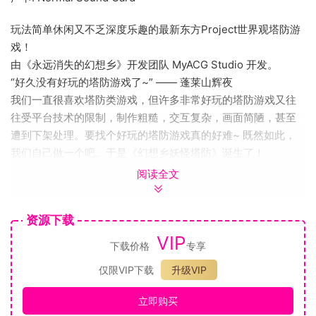
玩法简单休闲又不乏深度乐趣的最新东方Project世界观塔防游
戏！
由《永远消失的幻想乡》开发团队 MyACG Studio 开发。
“好久没有好玩的塔防游戏了~” —— 蓬莱山辉夜
我们一直很喜欢塔防类游戏，但许多非常好玩的塔防游戏又往
往受平台技术的限制，制作粗糙，交互复杂，画面简陋，甚至
遭到下架处理。要找个好玩的塔防游戏真的好难~ 既然如此，
我们自己做一个吧。于是《幻想乡妖怪塔防》诞生了！
可以操作主角的塔防游戏
阅读全文
塔防这种策略游戏，总觉的缺少代入感，对着一张地图指指点
点，却不能在地图里走来走去，用身体感受，是多么无聊啊。
资源下载
所以我们的塔防游戏，你不仅可以操作主角在幻想乡跑来跑
VIP
去，还能跳来跳去，建造搬运战斗单位，甚至在关键的时候释
下载价格
专享
放技能，完成各种任务。
仅限VIP下载
升级VIP
风格独特的美术风格
在一次美术风格的探索中，我们发现似乎带有简单光影的“纸片
立即购买
3D”的风格非常有趣，在给游戏加入华丽的3D效果和光影效果