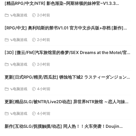
[精品RPG/中文/NTR] 影色渐染~阿斯林顿的妹神官~V1.3.3
STEAM官方中文步兵版+存档+DLC+joi黑条补丁 [更新] [PC+安卓]
⇘电脑游戏
2小时前
[FM/7.5G/百度]
[RPG/中文] 奥利珀斯的禁书V1.01 官方中文步兵版+存档 [新作]
[FM/1.3G/百度]
⇘电脑游戏
2小时前
系统需求
[3D] [微云/FM]汽车旅馆里的春梦/SEX Dreams at the Motel/官中
+无码+动态 pc [6.06G]
最低配置:
⇘电脑游戏
2小时前
操作系统: Windows® 10, Windows® 8.1, Windows® 7,
更新[日式RPG/精灵/西瓜肚] 锈蚀地下城2 ラスティーダンジョン2
v1.0k AI汉化版+全回想存档 [770M][百度]
Windows Vista® (64bit)
⇘电脑游戏
4小时前
处理器: Core i7 870 2.8GHz or better
内存: 3 GB RAM
更新[精品SLG/被NTR/Live2D动态] 异世界NTR旅馆 ～恋人与妹妹
显卡: 640*480 pixel over, High Color
在不知不觉间被夺走～ [异旅]v1.46 官中版+存档 [3.80G][百度]
⇘电脑游戏
4小时前
DirectX 版本: 11
网络: 宽带互联网连接
新作[互动SLG/抚摸触摸/动态] 同人热！！火车突袭！Doujin
存储空间: 需要 11 GB 可用空间
Fever!! Train Assault! ver1.0.3 生肉版 [550M][百度]