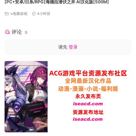
[PC+安卓/日系/RPG]海德拉潜伏之井 AI汉化版[500M]
⇘电脑游戏
4小时前
评论
0
请先
登录