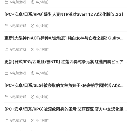
声卡: DirectX 9.0c over
⇘电脑游戏
4小时前
[PC+安卓/日系/RPG]爆乳人妻NTR派对Sver1.12 AI汉化版[3.2G]
推荐配置:
⇘电脑游戏
4小时前
操作系统: Windows® 10, Windows® 8.1,
Windows® 7, Windows Vista® (64bit)
更新[大型神作ACT/异种X/全动态] 纯白女神与亡者之都2 Guilty
处理器: Core i7 2600 3.4GHz or better
Hell2 v0.57C 官中版+付费包*2+存档 [13.70G][百度]
⇘电脑游戏
4小时前
内存: 4 GB RAM
显卡: 1980*1080 pixel over, True Color, 16:9
更新[日式RPG/西瓜肚/被NTR] 红莲四奏纯净元素 紅蓮四奏ピュア
display
エレメンツ Ver1.0.11 AI汉化版+全回想存档 [4.50G][百度]
DirectX 版本: 11
⇘电脑游戏
4小时前
网络: 宽带互联网连接
[PC+安卓/日系/SLG]被寝取的女主角姬子-秘密的学园性活 AI汉化
存储空间: 需要 11 GB 可用空间
版[1.2G]
声卡: DirectX 9.0c over
⇘电脑游戏
4小时前
[PC+安卓/日系/RPG]被淫纹附身的圣母 艾丽西亚 官方中文汉化版
[3.2G]
⇘电脑游戏
4小时前