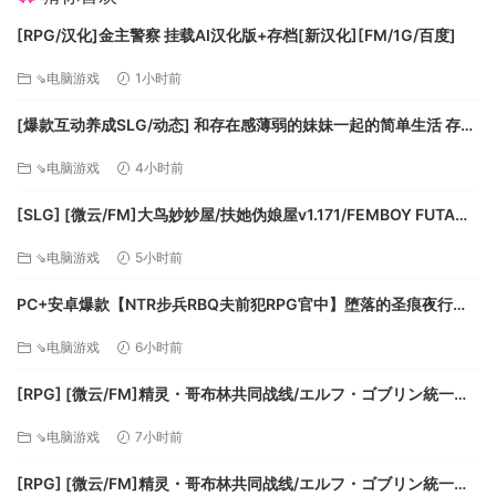
※多人游玩只限以本地游戏进行游戏。
[RPG/汉化]金主警察 挂载AI汉化版+存档[新汉化][FM/1G/百度]
※壁纸可于下列档案中下载。
Capcom Arcade Stadium\Wallpaper
⇘电脑游戏
1小时前
[爆款互动养成SLG/动态] 和存在感薄弱的妹妹一起的简单生活 存在
感薄い妹との簡単生活 与缺乏存在感的妹妹的简单生活 v1.2.6
⇘电脑游戏
4小时前
rev.2 官方中文步兵版+全cg存档 [PC+安卓]
[SLG] [微云/FM]大鸟妙妙屋/扶她伪娘屋v1.171/FEMBOY FUTA
HOUSE/官中+无码+动态 pc+更新 [5.79G]
⇘电脑游戏
5小时前
PC+安卓爆款【NTR步兵RBQ夫前犯RPG官中】堕落的圣痕夜行传
令 堕ちた聖痕夜行伝令 v1.26官中步兵+BUG修复补丁+全CG存档
⇘电脑游戏
6小时前
【6.5G】百度/迅雷/UC/夸克
[RPG] [微云/FM]精灵・哥布林共同战线/エルフ・ゴブリン統一戦
線/官中+动态 pc [642m]
⇘电脑游戏
7小时前
[RPG] [微云/FM]精灵・哥布林共同战线/エルフ・ゴブリン統一戦