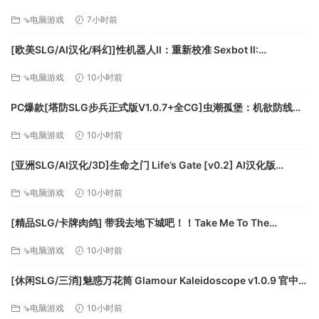
線/官中+动态 pc [642m]
⇘电脑游戏
7小时前
[欧美SLG/AI汉化/科幻]性机器人II：重新校准 Sexbot II:
Recalibrated [v2.09 测试版] AI汉化版[PC+安卓/3.71G/更新]
⇘电脑游戏
10小时前
PC爆款[塔防SLG步兵正式版V1.0.7+全CG]虫潮孤堡：机欲防线
Swarm Bunker Lust Defense V1.0.7官中+全CG存档[3.5G]百度/
⇘电脑游戏
10小时前
迅雷/UC/夸克
[亚洲SLG/AI汉化/3D]生命之门 Life’s Gate [v0.2] AI汉化版
[PC+安卓/1.77G/更新][FM/百度]
⇘电脑游戏
10小时前
[精品SLG/卡牌肉鸽] 带我去地下城吧！！Take Me To The
Dungeon!! v1.7.6 官方中文步兵版[PC+安卓盖世][百度]
⇘电脑游戏
10小时前
[休闲SLG/三消]魅惑万花筒 Glamour Kaleidoscope v1.0.9 官中
[PC+安卓盖世][百度]
⇘电脑游戏
10小时前