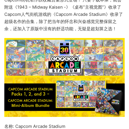
附送《1943 – Midway Kaisen -》《桌布”主视觉图”》收录了
Capcom人气街机游戏的《Capcom Arcade Stadium》收录了
超级名作的合集，除了把当年的怀念和兴奋感觉完整保留之
余，还加入了原版中没有的舒适功能，无疑是超划算之选！
名称: Capcom Arcade Stadium