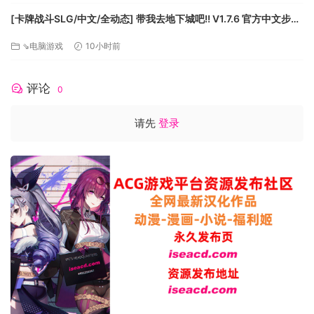
[卡牌战斗SLG/中文/全动态] 带我去地下城吧!! V1.7.6 官方中文步兵
版+存档 [更新] [FM/3.5G/百度]
⇘电脑游戏
10小时前
评论
0
请先
登录