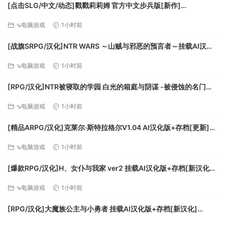
[点击SLG/中文/动态]戳戳莉莉姆 官方中文步兵版[新作]
化为焕然一新的画面效果与体验，等待各位玩家的游玩！
[FM/700M/百度]
传承自《魔界村》的系列特征正是那让人难以应付的高难度游
⇘电脑游戏
1小时前
戏体验。
[战旗SRPG/汉化]NTR WARS ～山贼与邪恶的预言者～挂载AI汉化
而这个传统也被完整继承到了本作中。
版[新汉化][FM/1.5G/百度
在无数次的失败与挫折中一点点找出自己的攻略方法，持续推
⇘电脑游戏
1小时前
进游戏的那份成就感
正是本作独有且难能可贵的体验。
[RPG/汉化]NTR被寝取的学园 白光的箱庭与阴谋 -被侵蚀的名门女
本作中亚瑟可以使用的武器有8种，而每种武器都有各自的特
子们-挂载AI汉化版+存档[新汉化][FM/3.2G/百度]
⇘电脑游戏
1小时前
征。
除了系列中常见的”骑士枪”和”匕首”之外，
[精品ARPG/汉化]克莱尔·斯特拉格尔V1.04 AI汉化版+存档[更新]
还有能以冲击波击飞远处的敌人的”战锤”、
[FM/770M/百度]
⇘电脑游戏
1小时前
会边在地面滚动边碾压敌人的”铁刺球”等，
充分利用各种武器的特征攻略”魔界”吧！
[爆款RPG/汉化]H、女仆与我家 ver2 挂载AI汉化版+存档[新汉化]
亚瑟除了有丰富多彩的武器之外，还能学会可用于战斗的特色
[FM/1.6G/百度]
魔法和技能。
⇘电脑游戏
1小时前
召唤雷电并释放出强力一击的魔法：”雷雨术”、增加亚瑟可持有
[RPG/汉化]大魔族公主与小勇者 挂载AI汉化版+存档[新汉化]
的武器数量的技能：”武器增量”等，各具特色的魔法和技能都有
[FM/1.7G/百度]
助于攻略「魔界」。