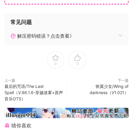
以及只此一家、独一无二的体验都在等着你的挑战！
■故事
这是 很久很久以前 的故事……
常见问题
在某个王国的某个午后
王国骑士 亚瑟跟仰慕他的公主
解压密码错误？点击查看》
两人正在相谈甚欢……
可就在这时——！
王宫突然起火
0
0
黑云将王宫、城镇……
以及神树“仙灵树”全部吞没
在异变中，大魔王伸出了魔爪
上一篇
下一篇
最后的咒语/The Last
铁翼少女/Wing of
把公主掳往“魔界”
Spell（V.96.1.6-穿越迷雾+原声
darkness（V1.021）
亚瑟为了拯救公主
音乐OTS）
他冲向了“魔界”
■游戏
与作为原型的《魔界村》《大魔界村》一样，
不但能够以简单的动作操作享受游戏的乐趣，
猜你喜欢
充满魅力的关卡与极具特色的敌人都将通过最尖端技术与构思