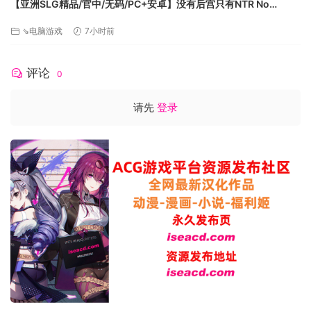
【亚洲SLG精品/官中/无码/PC+安卓】没有后宫只有NTR No
Harem Just NTR Ep.3 Full 官方中文步兵版【6.10G】
⇘电脑游戏
7小时前
评论
0
请先
登录