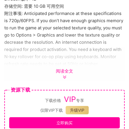
存储空间: 需要 10 GB 可用空间
附注事项: Anticipated performance at these specifications
is 720p/60FPS. If you don’t have enough graphics memory
to run the game at your selected texture quality, you must
go to Options > Graphics and lower the texture quality or
decrease the resolution. An internet connection is
required for product activation. You need a keyboard with
N-key rollover for co-op play using keyboards. Monitor
refresh rate needs to be set at 50Hz or higher.
阅读全文
＜预约特典＞
Ghosts ‘n Goblins Resurrection Special wallpaper & Mini
资源下载
soundtrack set
VIP
展现在眼前的，是既让人怀念
下载价格
专享
又焕然一新的“移动幻想绘卷”世界
仅限VIP下载
升级VIP
本作以《魔界村》《大魔界村》为原型打造而成，焕然一新。
不但拥有不负所望、极具挑战性的的游戏体验，
立即购买
还有犹如移动绘卷般的独创画面效果，