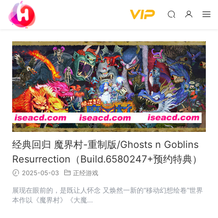
经典回归 魔界村-重制版/Ghosts n Goblins
Resurrection（Build.6580247+预约特典）
2025-05-03
正经游戏
展现在眼前的，是既让人怀念 又焕然一新的“移动幻想绘卷”世界
本作以《魔界村》《大魔...