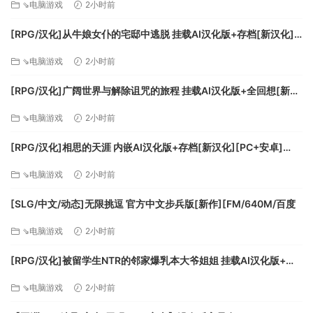
⇘电脑游戏
2小时前
无论失败多少次都要再站起来，抱持不屈不挠的精神，加上丰
富多彩的武器和魔法／技能，
[RPG/汉化]从牛娘女仆的宅邸中逃脱 挂载AI汉化版+存档[新汉化]
前往非同一般的“魔界”，将被囚禁的公主平安拯救出来吧！
[FM/1G/百度
⇘电脑游戏
2小时前
本作中，除了可以独自一人，勇敢地向困难发起挑战，
还能通过系列首次出现的支援角色“三贤者”，
[RPG/汉化]广阔世界与解除诅咒的旅程 挂载AI汉化版+全回想[新汉
一边协助亚瑟攻关，一边两个人热热闹闹地合作游玩。
化][FM/1.1G/百度]
⇘电脑游戏
2小时前
只要连接2个控制器，就可轻松地跟朋友一同畅玩！
※仅支持本地游戏。（不支持线上游玩。）
[RPG/汉化]相思的天涯 内嵌AI汉化版+存档[新汉化][PC+安卓]
跟让人捏一把汗的单人游玩体验截然不同，
[FM/780M/百度]
可以感受到犹如派对般的游戏体验。
⇘电脑游戏
2小时前
[SLG/中文/动态]无限挑逗 官方中文步兵版[新作][FM/640M/百度
⇘电脑游戏
2小时前
[RPG/汉化]被留学生NTR的邻家爆乳本大爷姐姐 挂载AI汉化版+存
档[新汉化][FM/1.1G/百度]
⇘电脑游戏
2小时前