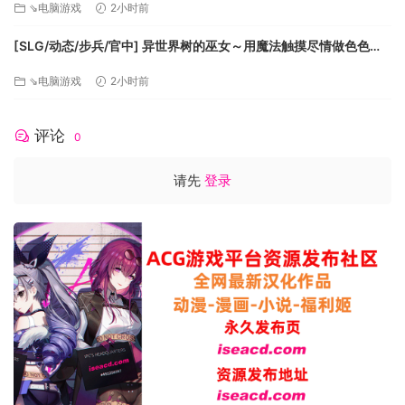
⇘电脑游戏
2小时前
[SLG/动态/步兵/官中] 异世界树的巫女～用魔法触摸尽情做色色的
事～ 異世界樹の巫女〜魔法のチカラでおさわりHやりたい放題〜
⇘电脑游戏
2小时前
ISExKAI MAIDEN～Osawari…
评论
0
请先
登录