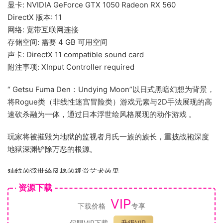
显卡: NVIDIA GeForce GTX 1050 Radeon RX 560
DirectX 版本: 11
网络: 宽带互联网连接
存储空间: 需要 4 GB 可用空间
声卡: DirectX 11 compatible sound card
附注事项: XInput Controller required
“ Getsu Fuma Den：Undying Moon”以日式黑暗幻想为背景，
将Rogue类（非线性迷宫冒险类）游戏元素与2D手法展现的高
速砍杀融为一体，通过日本浮世绘风格展现的动作游戏 。
玩家将被摧毁为地狱的监视者月氏一族的族长，重披战袍深度
地狱深渊铲除万恶的根源。
独特的浮世绘风格的视觉艺术效果
受日本浮世绘风格的启发，GetsuFumaDen的游戏画面既唯美
资源下载
又恐怖。
VIP
下载价格
专享
动态的2D动作冒险带来艺术般的视觉体验。
仅限VIP下载
升级VIP