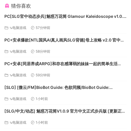
猜你喜欢
沉浸式武器增强系统
制作过程中让你完全掌握收集、增强和解锁主・副武器的能
PC[SLG官中动态步兵]魅惑万花筒 Glamour Kaleidoscope v1.0.9
力。
官中步兵+全CG存档[1.68G]百度/迅雷/UC
⇘电脑游戏
57分钟前
在每次游玩时解锁你最喜欢的武器的功能，然后重新开始行
动！
PC+安卓爆款[NTL国风AI真人画风SLG背德]母上攻略 v2.0 官中动
态步兵版[6.6G]百度/迅雷/UC/夸克
灵魂吞噬加能系统
⇘电脑游戏
58分钟前
每次下降时收集灵魂以实时加能。
PC+安卓[同居养成ARPG]和存在感薄弱的妹妹一起的简单生活
利用独特的能量提升系统、战略性地选择增强的功能。
~V1.2.7 rev.4官中+作弊存档+CG回想画廊~存在感薄い妹との簡単
⇘电脑游戏
59分钟前
生活[3.3G]百度/迅雷/UC/夸克
[SLG] [微云/FM]BioBot Guide: 色欲同频/BioBot Guide:
SexySync/官中+无码+动态 pc [2.31G]
⇘电脑游戏
1小时前
[SLG/中文/动态] 魅惑万花筒V1.0.9 官方中文正式步兵版 [更新正式
版] [FM/1.7G/百度]
⇘电脑游戏
1小时前