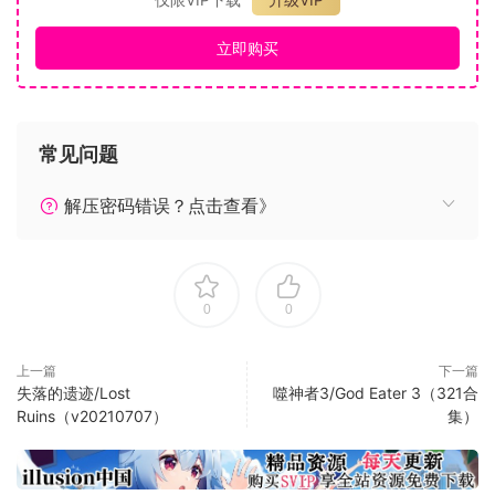
残酷的斗争，挑战恐怖的头目。
每个关卡都设有无数恐怖庞大的百足怪，五头水怪等日本各种
立即购买
妖魔鬼怪的巨大恐怖头目。
恐怖庞大的百足怪，五头水怪，只是阻碍通关的无数妖魔鬼怪
中的一部分。
常见问题
保护自己的同时，深入地狱的深渊展开激烈的反击，除妖斩
魔。
解压密码错误？点击查看》
不同武器装备，进行轰轰烈烈的战斗。
动作的节奏和时间点都受到日本武术的启发。
充分利用每种武器装备，例如武士刀，战伞，长枪等，挑战地
0
0
狱尖锐獠牙的尸鬼怪物。
正宗的 Roguelite(非线性迷宫冒险类)类型游戏
上一篇
下一篇
Rogue类(非线性迷宫冒险类)游戏风格的游戏设定，都将带来不
失落的遗迹/Lost
噬神者3/God Eater 3（321合
Ruins（v20210707）
集）
同的地图配置及获得不同道具的非凡体验。
通过使用不同的装备组合和提高关卡难度，就算多次闯同一关
亦不会感到无聊。