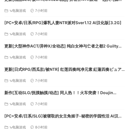
在不知不觉间被夺走～ [异旅]v1.46 官中版+存档 [3.80G][百度]
⇘电脑游戏
7小时前
[PC+安卓/日系/RPG]爆乳人妻NTR派对Sver1.12 AI汉化版[3.2G]
⇘电脑游戏
7小时前
更新[大型神作ACT/异种X/全动态] 纯白女神与亡者之都2 Guilty
Hell2 v0.57C 官中版+付费包*2+存档 [13.70G][百度]
⇘电脑游戏
7小时前
更新[日式RPG/西瓜肚/被NTR] 红莲四奏纯净元素 紅蓮四奏ピュア
エレメンツ Ver1.0.11 AI汉化版+全回想存档 [4.50G][百度]
⇘电脑游戏
7小时前
新作[互动SLG/抚摸触摸/动态] 同人热！！火车突袭！Doujin
Fever!! Train Assault! ver1.0.3 生肉版 [550M][百度]
⇘电脑游戏
7小时前
[PC+安卓/日系/SLG]被寝取的女主角姬子-秘密的学园性活 AI汉化
版[1.2G]
⇘电脑游戏
8小时前