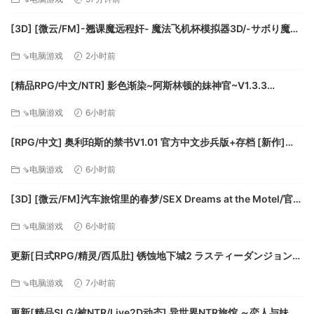
需要 64 位处理器和操作系统
[3D] [微云/FM]-翘课魔远程奸- 魔法飞机杯模拟器3D/-サボり魔遠
操作系统: Windows® 7, Windows® 8.1,
隔姦- 魔法のオナホシミュレーター3D/官中+动态 pc [1.12G]
Windows® 10 (64bit required)
⇘电脑游戏
2小时前
处理器: Core i7 2600 over
[精品RPG/中文/NTR] 影色渐染~阿斯林顿的妹神官~V1.3.3
内存: 8 GB RAM
STEAM官方中文步兵版+存档+DLC+joi黑条补丁 [更新] [PC+安卓]
显卡: NVIDIA GeForce GTX980 (3840×2160) /
⇘电脑游戏
6小时前
[FM/7.5G/百度]
GTX760 (1920×1080)
DirectX 版本: 11
[RPG/中文] 奥利珀斯的禁书V1.01 官方中文步兵版+存档 [新作]
网络: 宽带互联网连接
[FM/1.3G/百度]
⇘电脑游戏
6小时前
存储空间: 需要 20 GB 可用空间
声卡: DirectX 9.0c over
[3D] [微云/FM]汽车旅馆里的春梦/SEX Dreams at the Motel/官中
附注事项: 1920×1080 pixel over, True Color, 4K
+无码+动态 pc [6.06G]
⇘电脑游戏
6小时前
compatible
更新[日式RPG/精灵/西瓜肚] 锈蚀地下城2 ラスティーダンジョン2
v1.0k AI汉化版+全回想存档 [770M][百度]
⇘电脑游戏
7小时前
更新[精品SLG/被NTR/Live2D动态] 异世界NTR旅馆 ～恋人与妹妹