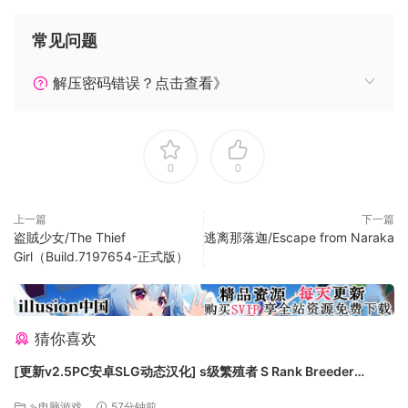
系统需求
常见问题
最低配置:
解压密码错误？点击查看》
需要 64 位处理器和操作系统
操作系统: Windows® 7, Windows® 8.1, Windows® 10
(64bit required)
处理器: Core i7 870 over
0
0
内存: 4 GB RAM
显卡: NVIDIA Geforce GTS 450 or better
上一篇
下一篇
DirectX 版本: 11
盗賊少女/The Thief
逃离那落迦/Escape from Naraka
Girl（Build.7197654-正式版）
网络: 宽带互联网连接
存储空间: 需要 20 GB 可用空间
声卡: DirectX 9.0c over
附注事项: 640×480 pixel over, High Color, 4K
猜你喜欢
compatible
[更新v2.5PC安卓SLG动态汉化] s级繁殖者 S Rank Breeder
推荐配置:
[2.50G]
⇘电脑游戏
57分钟前