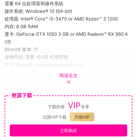
需要 64 位处理器和操作系统
操作系统: Windows® 10 (64-bit)
处理器: Intel® Core™ i5-3470 or AMD Ryzen™ 3 1200
内存: 8 GB RAM
显卡: GeForce GTX 1050 3 GB or AMD Radeon™ RX 560 4
GB
DirectX 版本: 11
存储空间: 需要 10 GB 可用空间
声卡: DirectX compatible sound card
阅读全文
支持者包裹为有意愿进一步支持‘赞助人’游戏和Overseer
Games工作室的玩家们提供各式各样的数字版商品。
这个包中的所有东西都只是装饰性的物品，对游玩游戏没有任
资源下载
何影响。
VIP
下载价格
专享
该包裹中包括：
赞助人的庄园 – 一个特殊的游戏内建筑
仅限VIP下载
升级VIP
赞助人的花园 – 一个特殊的游戏内美化
立即购买
赞助人的旗帜 – 一个特殊的游戏内美化