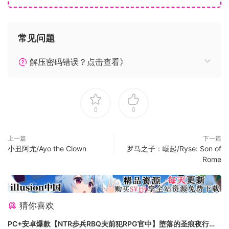
开始新游戏时将有 5 个额外的旗帜可供选择
常见问题
解压密码错误？点击查看》
0
0
可提打印的‘赞助人’和Overseer Games工作室的徽标（.eps 和
上一篇
下一篇
小丑阿尤/Ayo the Clown
罗马之子：崛起/Ryse: Son of
.ai 格式）
Rome
赞助者的游戏根基承袭了生存类城市建设游戏的特色，并通过
庞大的的科技树以及将复杂的社会动态系统引入游戏中来增强
游戏体验。 幸福指数，是所有此类游戏的标准功能，对于赞助
猜你喜欢
者而言，这项功能本身就是一个完整的游戏系统。
PC+安卓爆款【NTR步兵RBQ夫前犯RPG官中】堕落的圣痕夜行传