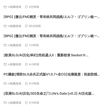
令 堕ちた聖痕夜行伝令 v1.26官中步兵+BUG修复补丁+全CG存档
⇘电脑游戏
4分钟前
【6.5G】百度/迅雷/UC/夸克
[RPG] [微云/FM]精灵・哥布林共同战线/エルフ・ゴブリン統一戦
赞助人的开局与其他同类型的游戏相似，但随后便会转向对社
線/官中+动态 pc [642m]
⇘电脑游戏
60分钟前
会错综复杂的事物以及真正的经营一个社会意味着什么的探
索，而不单单只是经营一个充满自动机制的城市。
[RPG] [微云/FM]精灵・哥布林共同战线/エルフ・ゴブリン統一戦
城镇中的每个公民都有他自己的需求，欲望和问题，这些事牵
線/官中+动态 pc [642m]
动着他们的喜怒哀乐。 一些公民会更加关注移民问题，而另一
⇘电脑游戏
1小时前
些公民则更加在意与税收相关的问题。 如果公民对此主题的看
[欧美SLG/AI汉化/科幻]性机器人II：重新校准 Sexbot II:
法与城镇政府（您，玩家）的政策所为相一致，他便会高兴。
Recalibrated [v2.09 测试版] AI汉化版[PC+安卓/3.71G/更新]
反之亦然。
⇘电脑游戏
4小时前
建设与升级
为了充分利用这块新土地上的机会，您将需要建造住宅，农
PC爆款[塔防SLG步兵正式版V1.0.7+全CG]虫潮孤堡：机欲防线
Swarm Bunker Lust Defense V1.0.7官中+全CG存档[3.5G]百度/
场，作物，生产工厂，以及其他许多能够帮助您收获这块土地
⇘电脑游戏
4小时前
迅雷/UC/夸克
上的财富所需的建筑物。
平衡敏感的社会问题
[亚洲SLG/AI汉化/3D]生命之门 Life’s Gate [v0.2] AI汉化版
您作为赞助者所做的每个决定都牵动着来自不同社会团体的不
[PC+安卓/1.77G/更新][FM/百度]
⇘电脑游戏
4小时前
同反应。 您将会需要真正的政治才能来平衡敏感的社会问题，