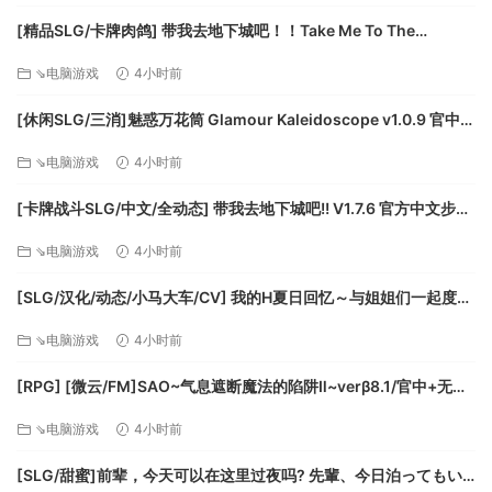
例如宗教，移民，忠诚度，贫困……无论您做什么，都可能会导
[精品SLG/卡牌肉鸽] 带我去地下城吧！！Take Me To The
致无法预料的后果并在数年之后显现。
Dungeon!! v1.7.6 官方中文步兵版[PC+安卓盖世][百度]
适应天气和季节
⇘电脑游戏
4小时前
[休闲SLG/三消]魅惑万花筒 Glamour Kaleidoscope v1.0.9 官中
[PC+安卓盖世][百度]
⇘电脑游戏
4小时前
以及时有效地方法管理您的任务和公民，使您面对变化多端的
[卡牌战斗SLG/中文/全动态] 带我去地下城吧!! V1.7.6 官方中文步兵
外部因素时能有充足的准备和适应力，例如恶劣的气候条件抑
版+存档 [更新] [FM/3.5G/百度]
⇘电脑游戏
4小时前
或是不同季节的变迁。
为未来进行研究与开发
[SLG/汉化/动态/小马大车/CV] 我的H夏日回忆～与姐姐们一起度过
世界在变化，您必须确保以适当的步伐前进。 只有不断前进和
的八月～AI汉化版+存档 [新汉化] [FM/3.2G/百度]
⇘电脑游戏
4小时前
研究，您的社会才能经受住时间的考验。
总会有潜藏的悲剧
[RPG] [微云/FM]SAO~气息遮断魔法的陷阱Ⅱ~verβ8.1/官中+无码
+动态 pc+更新 [7.90G]
⇘电脑游戏
4小时前
[SLG/甜蜜]前辈，今天可以在这里过夜吗? 先輩、今日泊ってもい