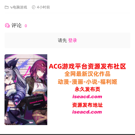
いですか 精翻汉化版[PC+安卓盖世][补丁]
无论您做什么，总会有意外的悲剧袭向你的民众。 届时他们将
⇘电脑游戏
4小时前
寻求您的保护和帮助。
享受生活的美好一面
评论
0
请先
登录
人们同时还需要一些外在迹象来表彰他们的成就。 在城市中建
立并排布各式各样的美化元素，确保每个人的辛勤工作都会得
到回报。
主要特征
-拥有独特社会动态系统的生存城市建设游戏
-收集并生产资源
-在您建设与升级的同时，让小村庄一步步演变成繁荣的城市
-管理您的公民并引导他们从事所需的职业
-平衡社会问题：阶级冲突，移民，宗教信仰，健康，安全，忠
诚…
-通过科技树来解锁科技，政策，升级以完善您的计划