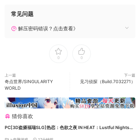
于画面至上的玩家来说，这款游戏的画面会影响游戏体验。但
是对于游戏性至上的小伙伴来说，优秀的操作手感、华丽的各
常见问题
种飞弹弹道效果，极快的节奏，对于强调高速快感的这款游戏
来说，完全足以弥补画面存在的问题，战机在敌群中起舞的感
解压密码错误？点击查看》
觉令人眼前一亮又隐隐怀念，虽然也许不是那么知名，但或许
是一款能够勾起一些回忆的、值得收藏的佳品。”
中国鉴赏家同好会
0
0
关于这款游戏
这是一个太空机甲空战游戏，你将驾驶着可变型机甲单枪匹马
或者和你的僚机在广阔的外太空执行任务，并和敌对机体进行
上一篇
下一篇
奇点世界/SINGULARITY
见习侦探（Build.7032271）
激烈空战.迎接你的是大型舰队,飞弹弹幕，光束炮，狗斗飞行等
WORLD
各种刺激的挑战。
机体有三种不同特性和用途的形态，并搭载了丰富的武器类
型。
突击模式下拥有最高的速度和加速性，以飞弹作为主要攻击手
猜你喜欢
段。
PC[3D盗摄福瑞SLG]热恋：色欲之夜 IN HEAT：Lustful Nights
迎击模式下可以逆向喷射，并搭载了射程较远的重火力武器。
v0.5.1.0.1官中动态步兵+全CG解锁[4.1G]百度/迅雷/UC
决斗模式下机体变为人形机甲，机动性较高。并且可以使用近
⇘电脑游戏
17分钟前