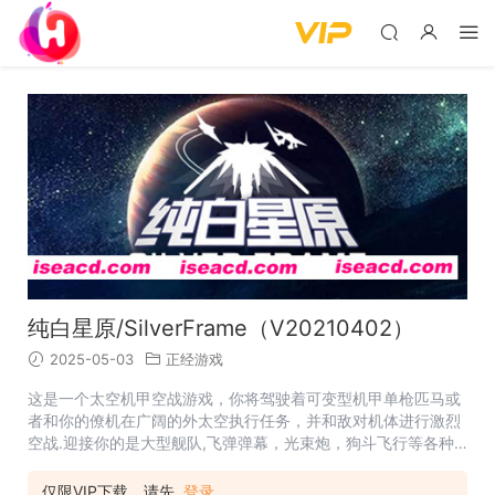
纯白星原/SilverFrame（V20210402）
2025-05-03
正经游戏
这是一个太空机甲空战游戏，你将驾驶着可变型机甲单枪匹马或
者和你的僚机在广阔的外太空执行任务，并和敌对机体进行激烈
空战.迎接你的是大型舰队,飞弹弹幕，光束炮，狗斗飞行等各种
刺激的挑战。 名称: SilverFrame(纯白星原) 类型: 动作, 独立 开
发商: phixcat 发行商: phixcat 发行日期: 2021年4月1日 抢先体
仅限VIP下载，请先
登录