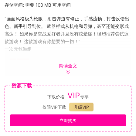
存储空间: 需要 100 MB 可用空间
“画面风格极为枪眼，射击弹道有修正，手感流畅，打击反馈出
色。新手引导到位。 武器样式从机枪和导弹，甚至还能变形成
高达！ 如果你是空战爱好者并且没有眩晕症！强烈推荐尝试这
款游戏！ 这款游戏有你想要的一切！”
一次元甄游组
阅读全文
资源下载
“这是一款快节奏的太空机甲空战游戏，尽管UI在美术上显得有
VIP
些简陋，但依然掩盖不了它的游戏性。整体操作非常流畅，同
下载价格
专享
时具有三种变身形态，只要你的走位足够优秀，就能在硕大的
仅限VIP下载
升级VIP
宇宙空间里独领风骚。不过对没玩过这类游戏的玩家来说，本
作还比较有难度。——北芗”
立即购买
叽咪叽咪
“这是一部不属于这个时代的游戏，却又是一个时代的刻印。对