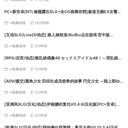
战武器展开白刃战。
游戏支持分屏双人合作或对战。并且有自定义战役模式，玩家
PC+新安卓[NTL偷窥露出SLG+全CG画廊存档]极道无赖EX女警鮎
可以按照自己的喜好，自由配置一场战斗，用来锻炼战斗技
川光~V1.2.2官中正式版~極道無頼EX-古式按摩店新作[3.5G]百度/
⇘电脑游戏
22分钟前
迅雷/UC/夸克
巧。
[互动SLG/Live2D动态] 路人娘牧场 BiuBiu点击游戏 官中版
[PC+安卓 670M][百度]
⇘电脑游戏
3小时前
[RPG/后宫/动态]银乱娘偶像48 セックスアイドル48！～淫乱娘ア
イドル化計画～Ver2.01 精翻汉化版[55个攻略角色][1.6G][百度]
⇘电脑游戏
3小时前
[ADV/援交]圆角少女 田径社成员悠希的故事 円交少女 ～陸上部ゆっ
きーの場合～ 官中[百度]
⇘电脑游戏
3小时前
[亚洲风SLG/汉化/动态]伊南娜的复仇V0.4 AI汉化版[PC+安卓]
[FM/8.3G/百度]
⇘电脑游戏
3小时前
[欧美SLG/汉化/动态]我的傻白甜梦想：幕后大佬V0.10.5 AI汉化版