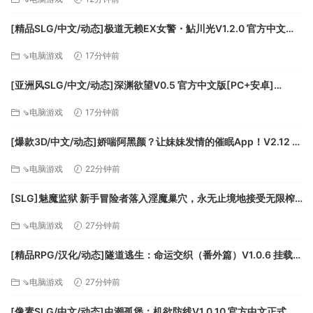
[精品SLG/中文/动态]极道无赖EX女警・鮎川光V1.2.0 官方中文版
+存档[更新安卓][PC+安卓][FM/3.4G/百度]
⇘电脑游戏
17分钟前
一旦完成主线关卡，您可进入到生存模式，该模式提供对强力
[亚洲风SLG/中文/动态]深渊欲望V0.5 官方中文版[PC+安卓]
特殊英雄的解锁支持.
[FM/5.8G/百度]
⇘电脑游戏
17分钟前
游戏难度会随着您的熟练增加而增加，同时也会因为玩家英雄
的阵亡而减少.
[爆款3D/中文/动态]娇喘阿黑颜？让妹妹发情的催眠App！V2.12 官
游戏提供隐藏命令以及成就系统.
方中文版+DLC+存档[FM/1.7G/百度]
⇘电脑游戏
22分钟前
来试试看您到底会有多厉害!
[SLG]魅魔监狱 新手冒险者落入淫魔巢穴，永无止境地接受无限榨
精的故事 生肉版+动画版[新作][FM/2.9G/百度]
⇘电脑游戏
27分钟前
[精品RPG/汉化/动态]隧道逃生：命运交织（番外篇）V1.0.6 挂载AI
汉化正式版+DLC+存档[更新][FM/3.8G/百度]
⇘电脑游戏
27分钟前
[像素SLG/中文/动态]虫潮孤堡：机欲防线V1.0.10 官方中文正式步