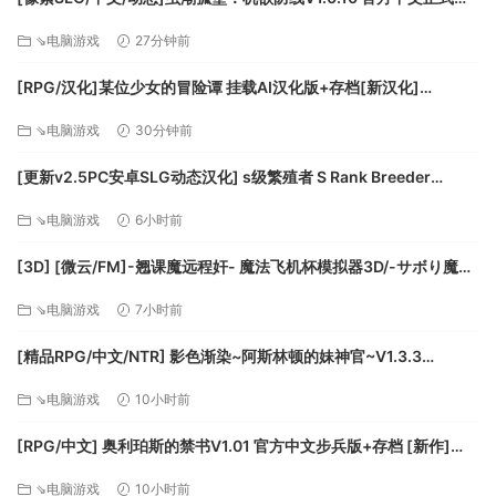
兵版+存档[更新][FM/3.4G/百度]
⇘电脑游戏
27分钟前
[RPG/汉化]某位少女的冒险谭 挂载AI汉化版+存档[新汉化]
[FM/2.1G/百度]
⇘电脑游戏
30分钟前
[更新v2.5PC安卓SLG动态汉化] s级繁殖者 S Rank Breeder
[2.50G]
⇘电脑游戏
6小时前
[3D] [微云/FM]-翘课魔远程奸- 魔法飞机杯模拟器3D/-サボり魔遠
隔姦- 魔法のオナホシミュレーター3D/官中+动态 pc [1.12G]
⇘电脑游戏
7小时前
[精品RPG/中文/NTR] 影色渐染~阿斯林顿的妹神官~V1.3.3
STEAM官方中文步兵版+存档+DLC+joi黑条补丁 [更新] [PC+安卓]
⇘电脑游戏
10小时前
[FM/7.5G/百度]
[RPG/中文] 奥利珀斯的禁书V1.01 官方中文步兵版+存档 [新作]
[FM/1.3G/百度]
⇘电脑游戏
10小时前