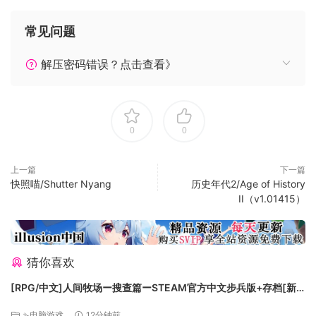
常见问题
解压密码错误？点击查看》
0
0
上一篇
下一篇
包含多种热/冷兵器，且各个特点不尽相同.
快照喵/Shutter Nyang
历史年代2/Age of History
II（v1.01415）
一些特殊的强力英雄是无法使用掉落武器的——他们自身就配
备了特殊的专用武器
猜你喜欢
[RPG/中文]人间牧场ー搜查篇ーSTEAM官方中文步兵版+存档[新
作][FM/1.4G/百度
⇘电脑游戏
12分钟前