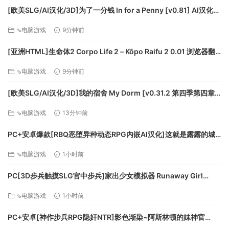
[欧美SLG/AI汉化/3D]为了一分钱 In for a Penny [v0.81] AI汉化版
[PC+安卓/5.47G/更新][FM/百度]
⇘电脑游戏
9分钟前
[亚洲HTML]生命体2 Corpo Life 2 – Kōpo Raifu 2 0.01 浏览器翻
译[百度]
⇘电脑游戏
9分钟前
[欧美SLG/AI汉化/3D]我的宿舍 My Dorm [v0.31.2 第四季第四章]
AI汉化版[PC+安卓/4.85G/更新][FM/百度]
⇘电脑游戏
13分钟前
PC+安卓爆款[RBQ恶堕异种动态RPG内嵌AI汉化]这就是露露的城
镇建设！ これがルルゥのまちづくりっ！全CG回想[2.6G]百度/迅
⇘电脑游戏
1小时前
雷/UC/夸克
PC[3D步兵触摸SLG官中步兵]家出少女模拟器 Runaway Girl
Simulator v1.2.0 月兰酱AI优化翻译版+CG存档[1.56G]百度/迅
⇘电脑游戏
1小时前
雷/UC/夸克
PC+安卓[神作步兵RPG隐奸NTR]影色渐染~阿斯林顿的妹神官