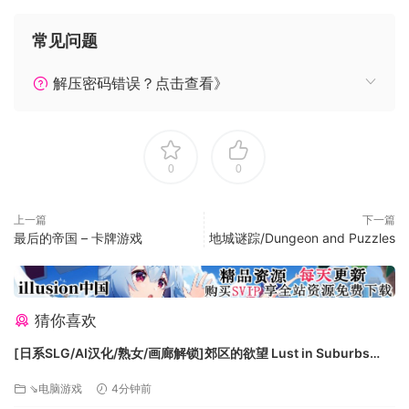
负。 还有更多：探索独特的大怪战斗、矿车挑战、复古特
常见问题
效街机游戏、智力竞赛和超过 8 种独特的多人游戏！
解压密码错误？点击查看》
【游戏截图】
0
0
上一篇
下一篇
最后的帝国 – 卡牌游戏
地城谜踪/Dungeon and Puzzles
猜你喜欢
[日系SLG/AI汉化/熟女/画廊解锁]郊区的欲望 Lust in Suburbs
[v0.1.02] AI汉化版[PC+安卓/1.29G/更新][FM/百度]
⇘电脑游戏
4分钟前