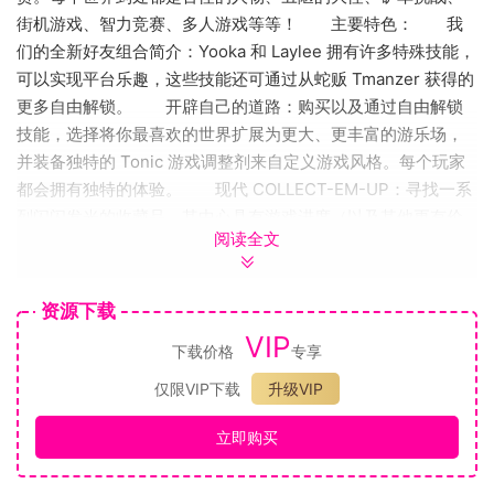
街机游戏、智力竞赛、多人游戏等等！ 主要特色： 我
们的全新好友组合简介：Yooka 和 Laylee 拥有许多特殊技能，
可以实现平台乐趣，这些技能还可通过从蛇贩 Tmanzer 获得的
更多自由解锁。 开辟自己的道路：购买以及通过自由解锁
技能，选择将你最喜欢的世界扩展为更大、更丰富的游乐场，
并装备独特的 Tonic 游戏调整剂来自定义游戏风格。每个玩家
都会拥有独特的体验。 现代 COLLECT-EM-UP：寻找一系
列闪闪发光的收藏品，其中心具有游戏进度（以及其他更有价
阅读全文
值的材料），如双重作用蝴蝶能量或狡猾的幽灵作家！ 阵
容：结识（或打败）由传奇平台游戏背后的艺术和音频团队打
造的无数难忘的人物，他们将作为 Playtonic 宇宙的一部分经历
资源下载
未来探险。各种咕噜声、尖叫声和粗喊声充斥不断。 梦想
VIP
下载价格
专享
原声音乐：David Wise (Donkey Kong Country) 和 Grant
Kirkhope (Banjo-Kazooie) 共同完成了一部旋律优美的杰作！
仅限VIP下载
升级VIP
一定要清理一下你的耳朵 – 它们具有治愈功效哦。 友情联
盟：在合作模式中通过 Yooka-Laylee 建立自己的好友组合和
立即购买
探险！控制一个独特的合作角色，第二个玩家可以通过击晕敌
人帮助 Yooka 和 Laylee，并帮助他们解决棘手的挑战。无需背