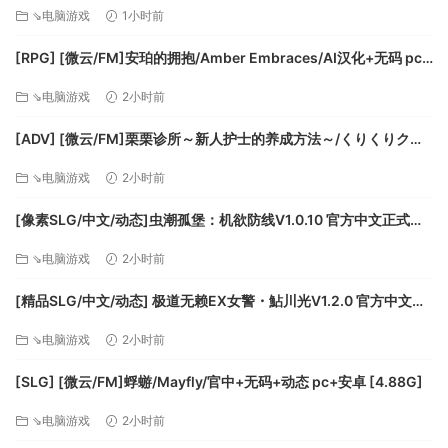
~1.33+DLC官中步兵+全CG存档~影に染まりゆく~アスリントの妹
⇘电脑游戏
1小时前
系统需求
神官[7.5G]百度/迅雷/夸克/UC
[RPG] [微云/FM]安珀的拥抱/Amber Embraces/AI汉化+无码 pc
Windows
[611m]
最低配置:
⇘电脑游戏
2小时前
[ADV] [微云/FM]栗栗诊所～新人护士的养成方法～/くりくりクリ
需要 64 位处理器和操作系统
ニック～新人ナースの育て方～/AI汉化+存档 pc [990m]
操作系统: Windows 7 (64bit)
⇘电脑游戏
2小时前
处理器: Intel i5-2500 3.3GHz
内存: 8 GB RAM
[像素SLG/中文/动态]虫潮孤堡：机欲防线V1.0.10 官方中文正式步
显卡: NVidia GTS450 / AMD Radeon 6850HD
兵版+存档 [更新] [FM/3.4G/百度]
⇘电脑游戏
2小时前
DirectX 版本: 11
存储空间: 需要 9 GB 可用空间
[精品SLG/中文/动态] 极道无赖EX女警・鮎川光V1.2.0 官方中文版
声卡: Windows Compatible Card
+存档 [更新安卓] [PC+安卓] [FM/3.4G/百度]
附注事项: A Controller is STRONGLY recommended
⇘电脑游戏
2小时前
to play this game.
[SLG] [微云/FM]蜉蝣/Mayfly/官中+无码+动态 pc+安卓 [4.88G]
推荐配置:
⇘电脑游戏
2小时前