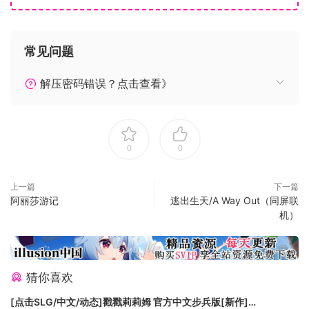
得额外奖励。
然而，最好赚的还是破坏敌方机体之后回收的废弃零件。岩浆
军会出高价收购。
常见问题
更有按下R键(键盘：SHIFT)即刻发动的吸气器功能。利用这一
特殊装置可以快速吸取周围的废弃零件，提升回收效率。
解压密码错误？点击查看》
毕竟是高危工作，报酬也得高一些对吧。
自然，只要破坏机体就会产生废弃零件，破坏己方机体当然
也……不说了好像有人来了。
0
0
【全50关卡】
全50个关卡横跨城市、遗迹、小行星带、工厂、敌方司令部5个
区域。
上一篇
下一篇
阿丽莎游记
逃出生天/A Way Out（同屏联
传送装置、陨石、旋转镭射、移动式地面等根据各个战场特征
机）
而设计的机关将一直折磨你。
预计进行到游戏后期，你会越来越亢奋，开始连续快捷再挑
战。为了岩浆军的胜利，还请坚强面对。
【隐藏模式】
猜你喜欢
全部通关后，等待你的是，难以置信的真相和更加折磨人的的
[点击SLG/中文/动态]戳戳莉莉姆 官方中文步兵版[新作]
地狱难度……