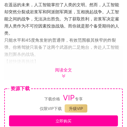
在遥远的未来，人工智能掌控了人类的文明。然而，人工智能
却突然分裂成岩浆军和阿派朗军两派，互相挑起战争。人工智
能之间的战争，无法决出胜负。为了获取胜利，岩浆军决定雇
用人类作为不可控因素投放战场。而你就是那个备受期待的人
类。
只能水平和45度角发射的普通弹，有效范围极其狭窄的炸裂
弹。你将驾驶只装备了这两个武器的二足炮台，奔赴人工智能
激烈厮杀的战场。
【超快捷再挑战】
人工智能非常棘手，挑战过程中或许会多次出现机体大部分损
阅读全文
坏的情况。
不用担心。按下开始键（键盘R键），一键即可快捷再挑战。
资源下载
无论几次几十次几百次，都能够立刻重启再次前往战场。
VIP
【薪酬】
下载价格
专享
在这场人工智能之间的战争中，你只是个拿钱干活的佣兵。
仅限VIP下载
升级VIP
获得胜利后自然会有补贴金。
比作战预计时间更短时间内消灭敌人；从战场收集能量胶囊回
立即购买
来；消灭敌人时没有过量使用子弹等。达到上述条件后即可获