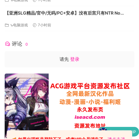
【亚洲SLG精品/官中/无码/PC+安卓】没有后宫只有NTR No
Harem Just NTR Ep.3 Full 官方中文步兵版【6.10G】
⇘电脑游戏
7小时前
评论
0
请先
登录
升级了 包月VIP