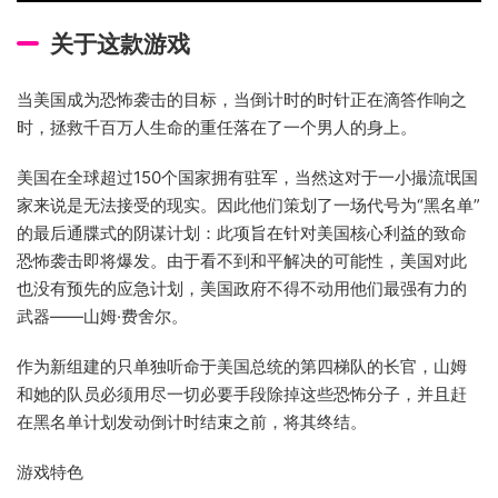
关于这款游戏
当美国成为恐怖袭击的目标，当倒计时的时针正在滴答作响之
时，拯救千百万人生命的重任落在了一个男人的身上。
美国在全球超过150个国家拥有驻军，当然这对于一小撮流氓国
家来说是无法接受的现实。因此他们策划了一场代号为“黑名单”
的最后通牒式的阴谋计划：此项旨在针对美国核心利益的致命
恐怖袭击即将爆发。由于看不到和平解决的可能性，美国对此
也没有预先的应急计划，美国政府不得不动用他们最强有力的
武器——山姆·费舍尔。
作为新组建的只单独听命于美国总统的第四梯队的长官，山姆
和她的队员必须用尽一切必要手段除掉这些恐怖分子，并且赶
在黑名单计划发动倒计时结束之前，将其终结。
游戏特色