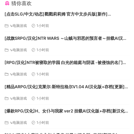
猜你喜欢
MINIMUM:
[点击SLG/中文/动态]戳戳莉莉姆 官方中文步兵版[新作]
[FM/700M/百度]
OS:Windows® XP (SP3) / Windows Vista® (SP2) /
⇘电脑游戏
1小时前
Windows® 7 (SP1) / Windows® 8
Processor:2.53 GHz Intel® Core™2 Duo E6400 or
[战旗SRPG/汉化]NTR WARS ～山贼与邪恶的预言者～挂载AI汉化
2.80 GHz AMD Athlon™ 64 X2 5600+ or better
版[新汉化][FM/1.5G/百度
⇘电脑游戏
1小时前
Memory:2 GB RAM
Graphics:512 MB DirectX® 10–compliant with Shader
[RPG/汉化]NTR被寝取的学园 白光的箱庭与阴谋 -被侵蚀的名门女
Model 4.0 or higher
子们-挂载AI汉化版+存档[新汉化][FM/3.2G/百度]
⇘电脑游戏
1小时前
DirectX®:9
Hard Drive:25 GB HD space
[精品ARPG/汉化]克莱尔·斯特拉格尔V1.04 AI汉化版+存档[更新]
Sound:DirectX 10–compliant DirectX 9.0c–compliant
[FM/770M/百度]
Additional:Peripherals Supported: Windows-
⇘电脑游戏
1小时前
compatible keyboard, mouse, headset, optional
[爆款RPG/汉化]H、女仆与我家 ver2 挂载AI汉化版+存档[新汉化]
controller (Xbox 360 Controller for Windows
[FM/1.6G/百度]
recommended). Requires UPLAY account.
⇘电脑游戏
1小时前
RECOMMENDED: