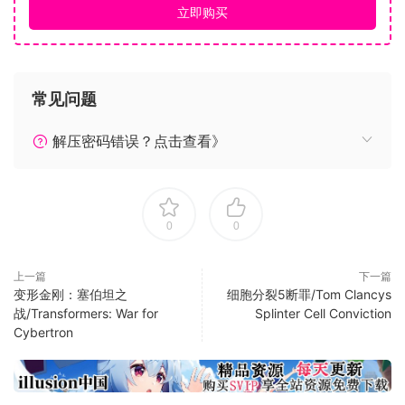
如电击弹以及用于室内近距离格斗，弧形锋利的Karambit刀也
立即购买
得以回归。
组建新的第四梯队：由于获得了总统的直接授权，山姆得以组
常见问题
建一支全新的属于他自己行事风格的团队——第四梯队。安娜·
格林斯拖提尔(格里姆)是他的技术主管，CIA探员艾萨克·布里格
解压密码错误？点击查看》
斯则为其提供新的武器，平民黑客查理·科尔的加入更是使得山
姆的队员组成变得完美。正是拥有包括专属超级喷气式飞机
——帕拉丁在内的无限的资源，第四梯队才能让恐怖分子无处
藏身。
0
0
获得全方位的完美体验：帕拉丁上拥有一个可以实时跟踪全球
发生事件的战略任务界面，山姆和队员们得以了解他们将要接
上一篇
下一篇
变形金刚：塞伯坦之
细胞分裂5断罪/Tom Clancys
受的任务的详情。通过这个战略任务界面，队伍可以在路上就
战/Transformers: War for
Splinter Cell Conviction
了解到任务的有关数据，玩家也可以通过完成任务，从这个界
Cybertron
面系统获得用于升级武器装备所需的金钱。
系统需求