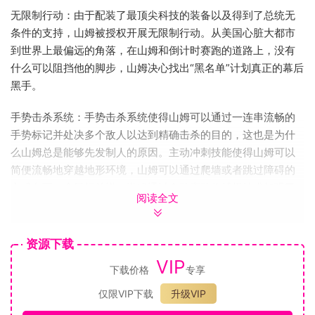
无限制行动：由于配装了最顶尖科技的装备以及得到了总统无
条件的支持，山姆被授权开展无限制行动。从美国心脏大都市
到世界上最偏远的角落，在山姆和倒计时赛跑的道路上，没有
什么可以阻挡他的脚步，山姆决心找出“黑名单”计划真正的幕后
黑手。
手势击杀系统：手势击杀系统使得山姆可以通过一连串流畅的
手势标记并处决多个敌人以达到精确击杀的目的，这也是为什
么山姆总是能够先发制人的原因。主动冲刺技能使得山姆可以
简便流畅地穿越地形环境，山姆可以通过爬墙或者跳过障碍的
方式向下一个目标前进。游戏通过全动态动作捕捉技术加强了
阅读全文
令人兴奋的游戏性，带给您如电影般的享受。
终极技术：《黑名单》从系列本身进行创新，把创新点着眼于
资源下载
那些小装备上。《细胞分裂》的著名装备有很多——从升级的
VIP
下载价格
专享
蛇形照相机器人到能帮助山姆进行事前侦察、远距离标记敌
人、转移敌人注意力或是引爆破片手雷的全新微型三翼无人
仅限VIP下载
升级VIP
机。此外，在《黑名单》中，一些得到前作玩家喜爱的装备诸