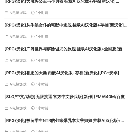
[RPG/汉化]大魔族公主与小勇者 挂载AI汉化版+存档[新汉化]
[FM/1.7G/百度]
Processor:2.66 GHz Intel® Core™2 Quad Q8400
⇘电脑游戏
1小时前
or 3.00 GHz AMD Phenom™ II X4 940 or better
[RPG/汉化]从牛娘女仆的宅邸中逃脱 挂载AI汉化版+存档[新汉化]
Memory:4 GB RAM
[FM/1G/百度
DirectX®:11
⇘电脑游戏
1小时前
Hard Drive:25 GB HD space
[RPG/汉化]广阔世界与解除诅咒的旅程 挂载AI汉化版+全回想[新汉
Sound:(5.1 surround sound recommended)
化][FM/1.1G/百度]
Other Requirements:Broadband Internet
⇘电脑游戏
1小时前
connection
Additional:Peripherals Supported: Windows-
[RPG/汉化]相思的天涯 内嵌AI汉化版+存档[新汉化][PC+安卓]
compatible keyboard, mouse, headset, optional
[FM/780M/百度]
⇘电脑游戏
1小时前
controller (Xbox 360 Controller for Windows
recommended). Requires UPLAY account..
[SLG/中文/动态]无限挑逗 官方中文步兵版[新作][FM/640M/百度
⇘电脑游戏
1小时前
[RPG/汉化]被留学生NTR的邻家爆乳本大爷姐姐 挂载AI汉化版+存
档[新汉化][FM/1.1G/百度]
⇘电脑游戏
1小时前