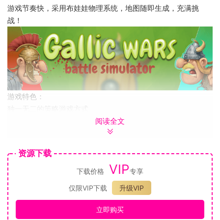
游戏节奏快，采用布娃娃物理系统，地图随即生成，充满挑
战！
游戏特色：
独一无二的策略游戏方式
阅读全文
《阿斯泰利克斯历险记》和奥勃利卡通风格的人物
游戏节奏快
强大的魔法和强大的将军
资源下载
布娃娃物理系统——大家都爱布娃娃物理系统
VIP
在罗马人的军团中杀出一条血路。部署你的军队，规划你的行
下载价格
专享
动，使用魔法和道具给你自己增加优势，赢得战争！
仅限VIP下载
升级VIP
立即购买