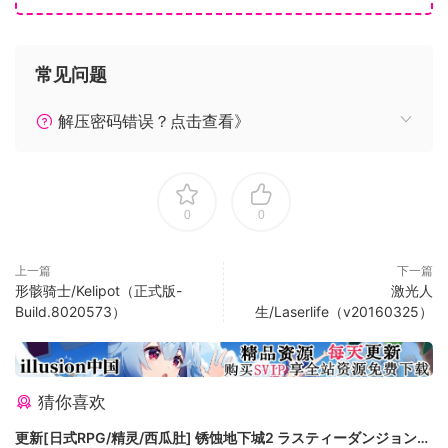
常见问题
每摧毁一个罗马军队，你就离解锁强大的将军又近了一步。将
军会极大地增加你军队的战力。
解压密码错误？点击查看》
0
0
高卢人
上一篇
下一篇
形骸骑士/Kelipot（正式版-
激光人
Build.8020573）
生/Laserlife（v20160325）
猜你喜欢
你的战士们。经受过战争洗礼的强大战士。把他们派到战场上
更新[日式RPG/精灵/西瓜肚] 锈蚀地下城2 ラスティーダンジョン2
去，然后看着混乱在战场上蔓延。因其骁勇善战、不在乎个人