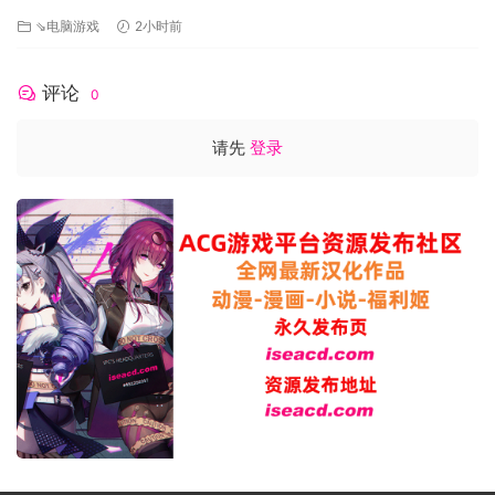
[PC+安卓/1.73G/更新][FM/百度]
⇘电脑游戏
2小时前
评论
0
请先
登录