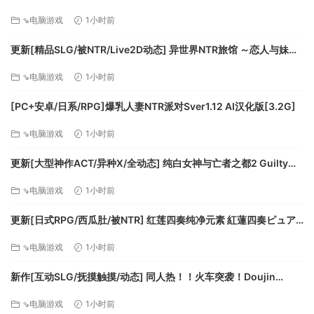
v1.0k AI汉化版+全回想存档 [770M][百度]
卫生这样的细节而震慑了“文明”国度。狂战士、弓箭手、穿着重
⇘电脑游戏
1小时前
甲的枪兵。善用这些兵种，你就能征服罗马了！
罗马人
更新[精品SLG/被NTR/Live2D动态] 异世界NTR旅馆 ～恋人与妹妹
在不知不觉间被夺走～ [异旅]v1.46 官中版+存档 [3.80G][百度]
⇘电脑游戏
1小时前
[PC+安卓/日系/RPG]爆乳人妻NTR派对Sver1.12 AI汉化版[3.2G]
⇘电脑游戏
1小时前
他们确实在数量上占优势！他们这群头脑简单又软弱的怂包，
更新[大型神作ACT/异种X/全动态] 纯白女神与亡者之都2 Guilty
只不过人数众多而已，不过好像已经多到会对你的战士构成威
Hell2 v0.57C 官中版+付费包*2+存档 [13.70G][百度]
胁了。剑客、枪兵、弓箭手——派出你的军队，把他们打得落
⇘电脑游戏
1小时前
花流水，然后征服罗马！
更新[日式RPG/西瓜肚/被NTR] 红莲四奏纯净元素 紅蓮四奏ピュア
エレメンツ Ver1.0.11 AI汉化版+全回想存档 [4.50G][百度]
⇘电脑游戏
1小时前
新作[互动SLG/抚摸触摸/动态] 同人热！！火车突袭！Doujin
Fever!! Train Assault! ver1.0.3 生肉版 [550M][百度]
⇘电脑游戏
1小时前