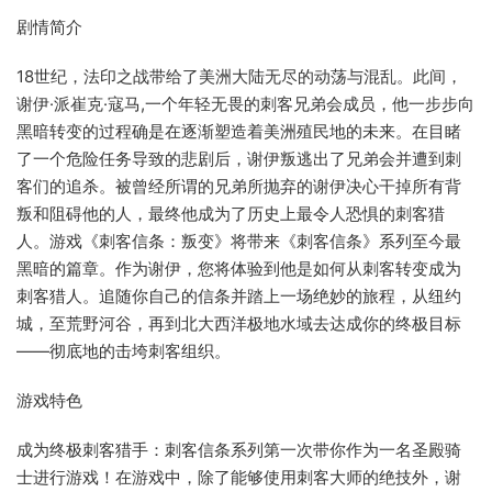
剧情简介
18世纪，法印之战带给了美洲大陆无尽的动荡与混乱。此间，
谢伊·派崔克·寇马,一个年轻无畏的刺客兄弟会成员，他一步步向
黑暗转变的过程确是在逐渐塑造着美洲殖民地的未来。在目睹
了一个危险任务导致的悲剧后，谢伊叛逃出了兄弟会并遭到刺
客们的追杀。被曾经所谓的兄弟所抛弃的谢伊决心干掉所有背
叛和阻碍他的人，最终他成为了历史上最令人恐惧的刺客猎
人。游戏《刺客信条：叛变》将带来《刺客信条》系列至今最
黑暗的篇章。作为谢伊，您将体验到他是如何从刺客转变成为
刺客猎人。追随你自己的信条并踏上一场绝妙的旅程，从纽约
城，至荒野河谷，再到北大西洋极地水域去达成你的终极目标
——彻底地的击垮刺客组织。
游戏特色
成为终极刺客猎手：刺客信条系列第一次带你作为一名圣殿骑
士进行游戏！在游戏中，除了能够使用刺客大师的绝技外，谢