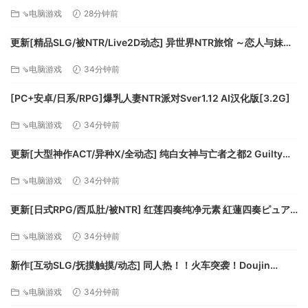
v1.0k AI汉化版+全回想存档 [770M][百度]
最低配置:
⇘电脑游戏
28分钟前
操作系统: Windows 7 SP1 or Windows 8/8.1 (64bit
更新[精品SLG/被NTR/Live2D动态] 异世界NTR旅馆 ～恋人与妹妹
versions only)
在不知不觉间被夺走～ [异旅]v1.46 官中版+存档 [3.80G][百度]
⇘电脑游戏
34分钟前
处理器: Intel Core2Quad Q6600 @ 2.4 GHz or AMD
Athlon II X4 620 @ 2.6 GHzH
[PC+安卓/日系/RPG]爆乳人妻NTR派对Sver1.12 AI汉化版[3.2G]
内存: 2 GB RAM
显卡: nVidia GeForce GTS450 or AMD Radeon
⇘电脑游戏
34分钟前
HD5670 (1024MB VRAM) or Intel HD4600
更新[大型神作ACT/异种X/全动态] 纯白女神与亡者之都2 Guilty
DirectX 版本: 11
Hell2 v0.57C 官中版+付费包*2+存档 [13.70G][百度]
存储空间: 需要 12 GB 可用空间
⇘电脑游戏
34分钟前
声卡: DirectX Compatible Sound Card with latest
driver
更新[日式RPG/西瓜肚/被NTR] 红莲四奏纯净元素 紅蓮四奏ピュア
エレメンツ Ver1.0.11 AI汉化版+全回想存档 [4.50G][百度]
附注事项: Supported Video Cards at time of release:
⇘电脑游戏
34分钟前
NVIDIA GeForce GTS 450 or better, GeForce 500,
600, 700, 900 series / AMD Radeon HD 5670 or
新作[互动SLG/抚摸触摸/动态] 同人热！！火车突袭！Doujin
better, Radeon HD 6000, 7000, R7, R9 series / Intel
Fever!! Train Assault! ver1.0.3 生肉版 [550M][百度]
⇘电脑游戏
34分钟前
HD4600, HD5200 / Note: Laptop versions of these