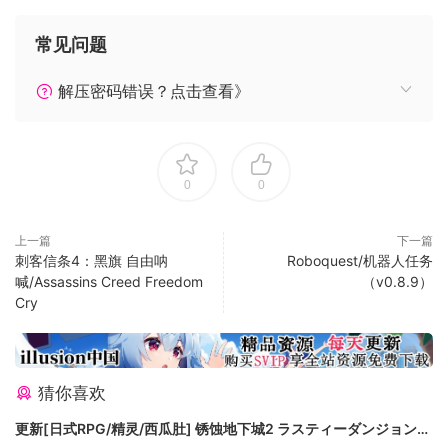
探索广阔的开放世界：谢伊的故事将让你带领略三种独特的环
常见问题
境——北大西洋－在辽阔的海域体验刺骨的寒风与高耸入云的
冰山；阿巴拉契亚山脉河谷——美国边境一片广阔的混合区
解压密码错误？点击查看》
域，您既可驾船沿内河前行，亦可选择从陆上探索；纽约城
——世上最有名的城市之一，重现其十八世纪雄风。
通过眼动追踪技术提升用户体验
0
0
在Tobii 眼动追踪技术的帮助下，您的眼睛可以引领前进的方
向，通过着眼于眼前的道路，指导您的角色穿越北美洲和北大
上一篇
下一篇
西洋。一旦你的注意力从屏幕转移，自动暂停功能也帮你立即
刺客信条4：黑旗 自由呐
Roboquest/机器人任务
喊/Assassins Creed Freedom
（v0.8.9）
暂停游戏，从而你不会错过任何精彩一刻。
Cry
适配的眼动追踪装置：Tobii 眼动追踪仪 4C, 外星人17 笔记本
电脑, 宏碁掠夺者 21x 笔记本电脑, 微星GT72 笔记本电脑, 宏碁
掠夺者显示器Z301CT, Z271T, XB271HUT
猜你喜欢
系统需求
更新[日式RPG/精灵/西瓜肚] 锈蚀地下城2 ラスティーダンジョン2