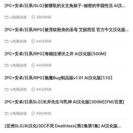
cards may work but are NOT officially supported.
[PC+安卓/日系/SLG]被寝取的女主角姬子-秘密的学园性活 AI汉化
版[1.2G]
推荐配置:
⇘电脑游戏
39分钟前
操作系统: Windows 7 SP1 or Windows 8/8.1
[PC+安卓/日系/RPG]被淫纹附身的圣母 艾丽西亚 官方中文汉化版
(64bit versions only)
[3.2G]
⇘电脑游戏
44分钟前
处理器: Intel Core i5 2400s @ 2.5 GHz or better
/ AMD FX-6100 @ 3.3 GHz or better
[PC+安卓/日系/RPG]海德拉潜伏之井 AI汉化版[500M]
显卡: nVidia GeForce GTX 560Ti (1024 VRAM)
⇘电脑游戏
44分钟前
or better / AMD Radeon HD 6870 (1024 VRAM)
or better
[PC+安卓/日系/RPG]魅魔Bug制品版v1.01 AI汉化版[1.1G]
DirectX 版本: 11
存储空间: 需要 12 GB 可用空间
⇘电脑游戏
44分钟前
声卡: DirectX Compatible Sound Card with
[PC+安卓/日系SLG]长井先生与乳神 AI汉化版[300M][FM/百度]
latest driver
⇘电脑游戏
49分钟前
[亚洲SLG/AI汉化/3D]不死 Deathless[第2集第1集] AI汉化版
[PC+安卓/1.73G/更新][FM/百度]