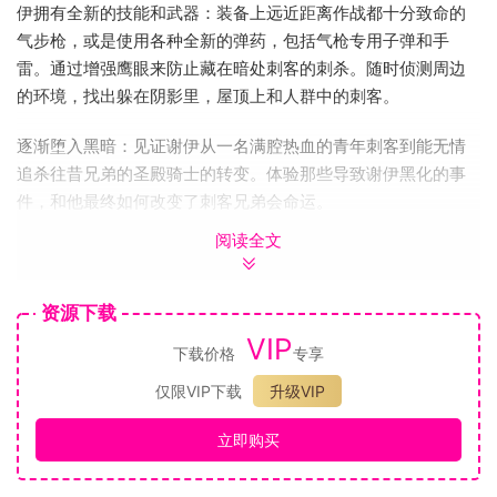
伊拥有全新的技能和武器：装备上远近距离作战都十分致命的
气步枪，或是使用各种全新的弹药，包括气枪专用子弹和手
雷。通过增强鹰眼来防止藏在暗处刺客的刺杀。随时侦测周边
的环境，找出躲在阴影里，屋顶上和人群中的刺客。
逐渐堕入黑暗：见证谢伊从一名满腔热血的青年刺客到能无情
追杀往昔兄弟的圣殿骑士的转变。体验那些导致谢伊黑化的事
件，和他最终如何改变了刺客兄弟会命运。
阅读全文
全新升级的海战：扬帆，起航！乘着莫瑞甘号战舰在北大西洋
冰川海洋和美国河谷狭窄的水域中杀出一片天。《叛变》继承
了《黑旗》出色的海战体验并增添了更多的游戏性。
资源下载
VIP
下载价格
专享
全新的御敌战术：快速解决那些欲图登上你的船并干掉你的船
员的刺客，尽可能减少伤亡。
仅限VIP下载
升级VIP
全新的舰载武器：使用能引燃敌船以防止追击的燃油，速射连
立即购买
发的转轮燧石枪。充满未知的极寒之地：穿梭与冰川中发现隐
藏区域或是在海战中利用冰山作为掩体。