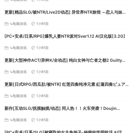
操作直观的快节奏游戏，适合所有玩家！
休闲玩家和硬核玩家都可以轻松上手！上手容易精通难。
更新[精品SLG/被NTR/Live2D动态] 异世界NTR旅馆 ～恋人与妹妹
在不知不觉间被夺走～ [异旅]v1.46 官中版+存档 [3.80G][百度]
原创音乐！
⇘电脑游戏
1小时前
采用由获奖作曲家兼制作人Joshua R. Mosley创作的精彩原创
音乐
[PC+安卓/日系/RPG]爆乳人妻NTR派对Sver1.12 AI汉化版[3.2G]
⇘电脑游戏
1小时前
更新[大型神作ACT/异种X/全动态] 纯白女神与亡者之都2 Guilty
Hell2 v0.57C 官中版+付费包*2+存档 [13.70G][百度]
⇘电脑游戏
1小时前
更新[日式RPG/西瓜肚/被NTR] 红莲四奏纯净元素 紅蓮四奏ピュア
エレメンツ Ver1.0.11 AI汉化版+全回想存档 [4.50G][百度]
⇘电脑游戏
1小时前
新作[互动SLG/抚摸触摸/动态] 同人热！！火车突袭！Doujin
Fever!! Train Assault! ver1.0.3 生肉版 [550M][百度]
⇘电脑游戏
1小时前
系统需求
[PC+安卓/日系/SLG]被寝取的女主角姬子-秘密的学园性活 AI汉化