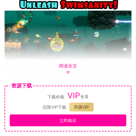
阅读全文
在进入比赛前，有一系列令人咋舌的释放可供选择。莫巴对敌
资源下载
人造成足够多的伤害时，将拥有“释放Swimsanity!”的特殊能
VIP
力，从而在战斗中获得明显优势。
下载价格
专享
仅限VIP下载
升级VIP
4人联机合作！
与世界各地的玩家合作解锁内容并完成挑战。
立即购买
4人联机对战！