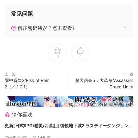
参加休闲赛或排位赛，在排行榜上不断攀升，成为世界上最出
色的玩家。
常见问题
释放Swimsanity！
解压密码错误？点击查看》
解锁10个以上令人咋舌的释放，在战斗中获得明显优势。
完成150多个挑战！
在8种游戏模式下完成150多个挑战，精彩不断。
0
0
冒险模式！
体验屡玩不腻的合作模式，对抗巨大海怪，杀出一条血路
上一篇
下一篇
雨中冒险2/Risk of Rain
刺客信条5：大革命/Assassins
2（v1.1.0.1）
Creed Unity
生存模式！
最多4人组队，对抗一波接一波的敌人。
对战模式！
猜你喜欢
在殊死赛、最后泳者莫巴、宝珠狂热等激烈混战和团战比赛中
一较高下！
更新[日式RPG/精灵/西瓜肚] 锈蚀地下城2 ラスティーダンジョン2
v1.0k AI汉化版+全回想存档 [770M][百度]
⇘电脑游戏
1小时前