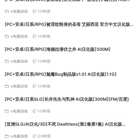
版[1.2G]
最低配置:
⇘电脑游戏
1小时前
[PC+安卓/日系/RPG]被淫纹附身的圣母 艾丽西亚 官方中文汉化版
操作系统: Windows 7
[3.2G]
处理器: Intel Core 2 Duo E5200
⇘电脑游戏
1小时前
内存: 4 GB RAM
显卡: GeForce 9800GTX+ (1GB)
[PC+安卓/日系/RPG]海德拉潜伏之井 AI汉化版[500M]
DirectX 版本: 10
⇘电脑游戏
1小时前
存储空间: 需要 9 GB 可用空间
附注事项: 1080p, 16:9 recommended
[PC+安卓/日系/RPG]魅魔Bug制品版v1.01 AI汉化版[1.1G]
推荐配置:
⇘电脑游戏
1小时前
操作系统: Windows 10
[PC+安卓/日系SLG]长井先生与乳神 AI汉化版[300M][FM/百度]
处理器: Intel Core i5
⇘电脑游戏
1小时前
内存: 8 GB RAM
显卡: GeForce GTX 560
[亚洲SLG/AI汉化/3D]不死 Deathless[第2集第1集] AI汉化版
DirectX 版本: 11
[PC+安卓/1.73G/更新][FM/百度]
⇘电脑游戏
2小时前
网络: 宽带互联网连接